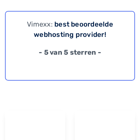
Vimexx:
best beoordeelde
webhosting provider!
- 5 van 5 sterren -