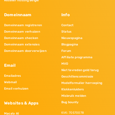
Reseller hosting Belgie
Domeinnaam
Info
Domeinnaam registreren
Contact
Domeinnaam verhuizen
Status
Domeinnaam checken
Nieuwspagina
Domeinnaam extensies
Blogpagina
Domeinnaam doorverwijzen
Forum
Affiliate programma
MVO
Email
Niet tevreden geld terug
Emailadres
Geschillencommissie
Webmail
Modelformulier herroeping
Email verhuizen
Klokkenluiders
Misbruik melden
Bug bounty
Websites & Apps
KVK: 70570078
Macaly AI