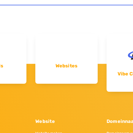
ls
Websites
Vibe C
Website
Domeinna