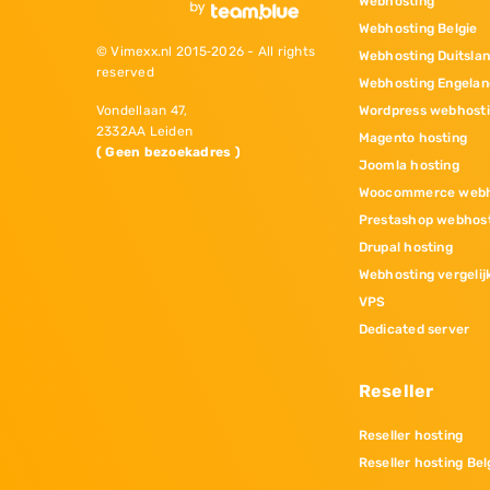
Webhosting
Webhosting Belgie
© Vimexx.nl 2015‐2026 - All rights
Webhosting Duitsla
reserved
Webhosting Engelan
Wordpress webhost
Vondellaan 47,
2332AA Leiden
Magento hosting
( Geen bezoekadres )
Joomla hosting
Woocommerce webh
Prestashop webhos
Drupal hosting
Webhosting vergelij
VPS
Dedicated server
Reseller
Reseller hosting
Reseller hosting Bel