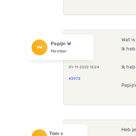
Wat i
Pepijn W
PW
Ik heb
Member
Ik he
01-11-2022 12:24
#3973
Pepij
Heb j
Tom v