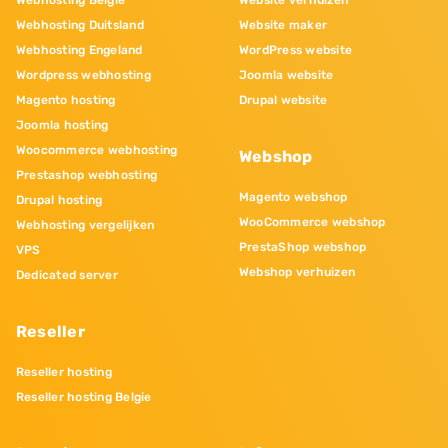
Webhosting Belgie
Website verhuizen
Webhosting Duitsland
Website maker
Webhosting Engeland
WordPress website
Wordpress webhosting
Joomla website
Magento hosting
Drupal website
Joomla hosting
Woocommerce webhosting
Webshop
Prestashop webhosting
Magento webshop
Drupal hosting
WooCommerce webshop
Webhosting vergelijken
PrestaShop webshop
VPS
Webshop verhuizen
Dedicated server
Reseller
Reseller hosting
Reseller hosting Belgie