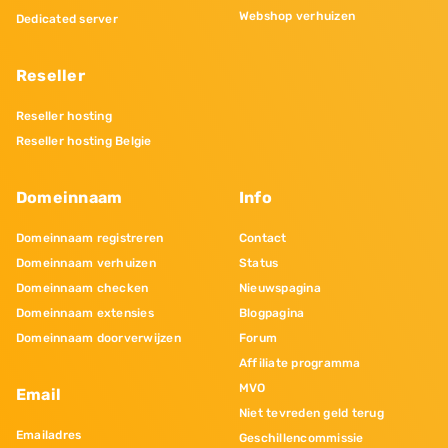
Webshop verhuizen
Dedicated server
Reseller
Reseller hosting
Reseller hosting Belgie
Domeinnaam
Info
Domeinnaam registreren
Contact
Domeinnaam verhuizen
Status
Domeinnaam checken
Nieuwspagina
Domeinnaam extensies
Blogpagina
Domeinnaam doorverwijzen
Forum
Affiliate programma
MVO
Email
Niet tevreden geld terug
Emailadres
Geschillencommissie