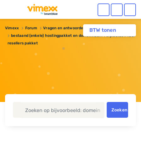
Vimexx
Forum
Vragen en antwoorden
Reseller hosting
BTW tonen
bestaand (enkele) hostingpakket en domeinnaam verplaatsen naar
resellers pakket
Zoeken