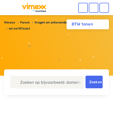
Vimexx
Forum
Vragen en antwoorden
Reseller hosting
BTW tonen
ssl certificaat
Zoeken