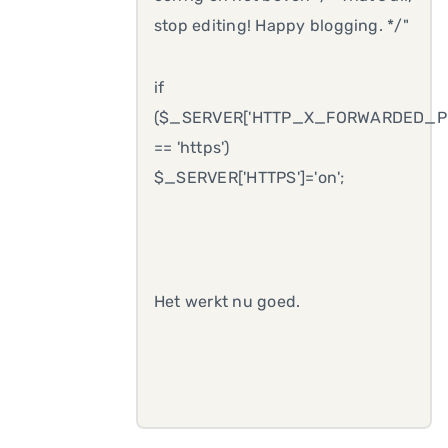
stop editing! Happy blogging. */"
if
($_SERVER['HTTP_X_FORWARDED_P
== 'https')
$_SERVER['HTTPS']='on';
Het werkt nu goed.