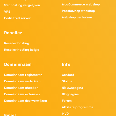
WooCommerce webshop
Webhosting vergelijken
PrestaShop webshop
VPS
Webshop verhuizen
Dedicated server
Reseller
Reseller hosting
Reseller hosting Belgie
Domeinnaam
Info
Domeinnaam registreren
Contact
Domeinnaam verhuizen
Status
Domeinnaam checken
Nieuwspagina
Domeinnaam extensies
Blogpagina
Domeinnaam doorverwijzen
Forum
Affiliate programma
MVO
Email