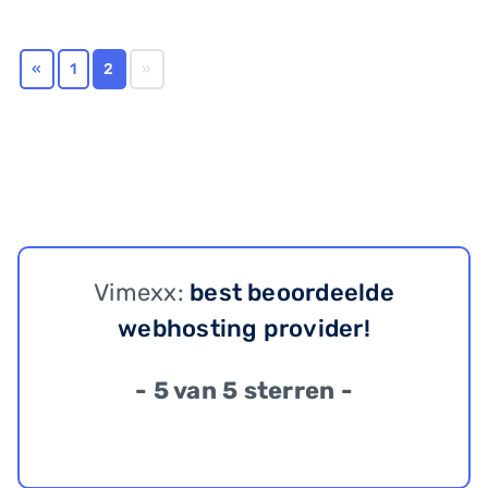
«
1
2
»
Vimexx:
best beoordeelde
webhosting provider!
- 5 van 5 sterren -