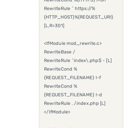
RewriteRule ^ https://%
{HTTP_HOST}%{REQUEST_URI}
[L,R=301]
<IfModule mod_rewrite.c>
RewriteBase /
RewriteRule ^index\.php$ - [L]
RewriteCond %
{REQUEST_FILENAME} !-f
RewriteCond %
{REQUEST_FILENAME} !-d
RewriteRule . /index.php [L]
</IfModule>