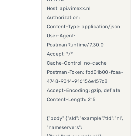
Host: api.vimexx.nl
Authorization:
Content-Type: application/json
User-Agent:
PostmanRuntime/7.30.0
Accept: */*
Cache-Control: no-cache
Postman-Token: fbd01b00-fcaa-
4748-9014-916156e157c8
Accept-Encoding: gzip, deflate
Content-Length: 215
{"body":{"sld":"example","tld":"nl",
"nameservers":