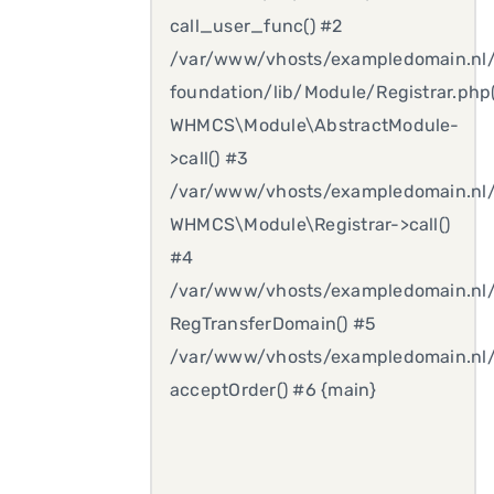
call_user_func() #2
/var/www/vhosts/exampledomain.nl
foundation/lib/Module/Registrar.php(
WHMCS\Module\AbstractModule-
>call() #3
/var/www/vhosts/exampledomain.nl/m
WHMCS\Module\Registrar->call()
#4
/var/www/vhosts/exampledomain.nl/m
RegTransferDomain() #5
/var/www/vhosts/exampledomain.nl/
acceptOrder() #6 {main}