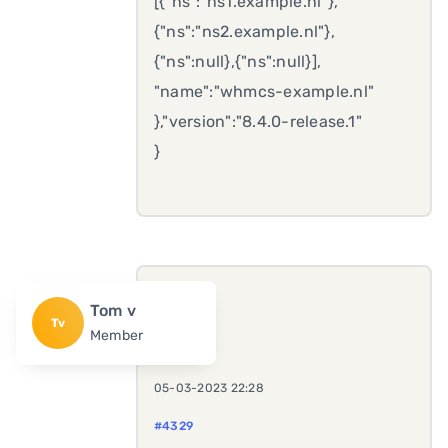
[{"ns":"ns1.example.nl"},
{"ns":"ns2.example.nl"},
{"ns":null},{"ns":null}],
"name":"whmcs-example.nl"
},"version":"8.4.0-release.1"
}
Tom v
Tv
Member
05-03-2023 22:28
#4329