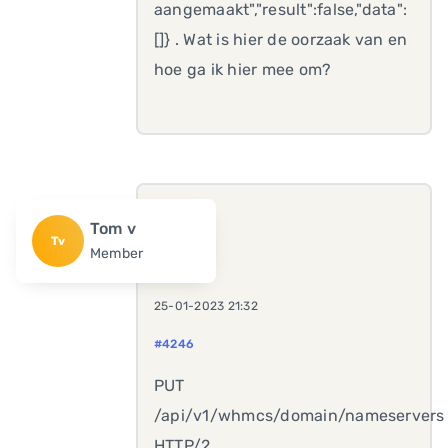
aangemaakt","result":false,"data":
[]} . Wat is hier de oorzaak van en
hoe ga ik hier mee om?
Tom v
Tv
Member
25-01-2023 21:32
#4246
PUT
/api/v1/whmcs/domain/nameservers
HTTP/2