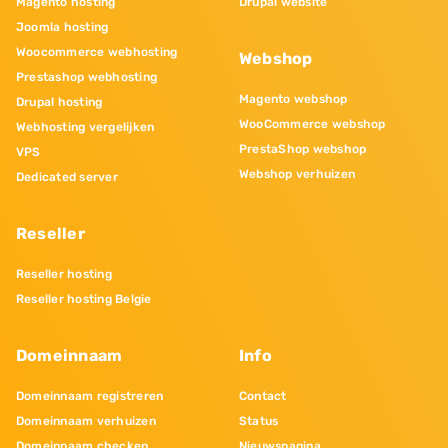
Magento hosting
Drupal website
Joomla hosting
Woocommerce webhosting
Webshop
Prestashop webhosting
Magento webshop
Drupal hosting
WooCommerce webshop
Webhosting vergelijken
PrestaShop webshop
VPS
Webshop verhuizen
Dedicated server
Reseller
Reseller hosting
Reseller hosting Belgie
Domeinnaam
Info
Domeinnaam registreren
Contact
Domeinnaam verhuizen
Status
Domeinnaam checken
Nieuwspagina