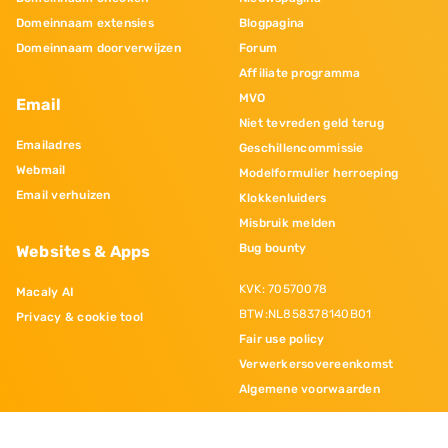
Domeinnaam extensies
Blogpagina
Domeinnaam doorverwijzen
Forum
Affiliate programma
MVO
Email
Niet tevreden geld terug
Emailadres
Geschillencommissie
Webmail
Modelformulier herroeping
Email verhuizen
Klokkenluiders
Misbruik melden
Bug bounty
Websites & Apps
KVK: 70570078
Macaly AI
BTW:NL858378140B01
Privacy & cookie tool
Fair use policy
Verwerkersovereenkomst
Algemene voorwaarden