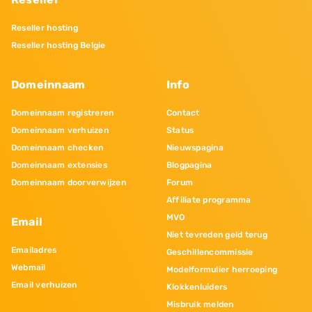
Reseller hosting
Reseller hosting Belgie
Domeinnaam
Info
Domeinnaam registreren
Contact
Domeinnaam verhuizen
Status
Domeinnaam checken
Nieuwspagina
Domeinnaam extensies
Blogpagina
Domeinnaam doorverwijzen
Forum
Affiliate programma
MVO
Email
Niet tevreden geld terug
Emailadres
Geschillencommissie
Webmail
Modelformulier herroeping
Email verhuizen
Klokkenluiders
Misbruik melden