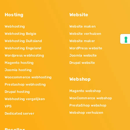
Hosting
Website
Webhosting
Website maken
Webhosting Belgie
Website verhuizen
Webhosting Duitsland
Website maker
Webhosting Engeland
WordPress website
Wordpress webhosting
Joomla website
Magento hosting
Drupal website
Joomla hosting
Woocommerce webhosting
Webshop
Prestashop webhosting
Magento webshop
Drupal hosting
WooCommerce webshop
Webhosting vergelijken
PrestaShop webshop
VPS
Webshop verhuizen
Dedicated server
Reseller