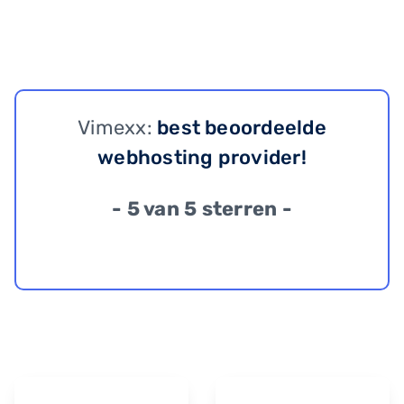
Vimexx:
best beoordeelde
webhosting provider!
- 5 van 5 sterren -