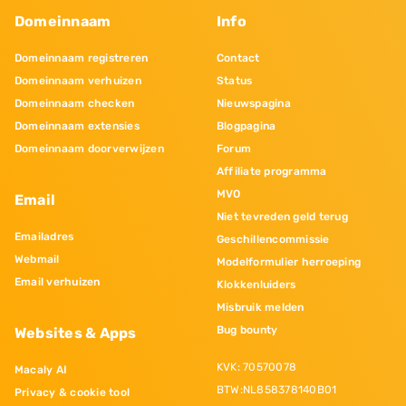
Domeinnaam
Info
Domeinnaam registreren
Contact
Domeinnaam verhuizen
Status
Domeinnaam checken
Nieuwspagina
Domeinnaam extensies
Blogpagina
Domeinnaam doorverwijzen
Forum
Affiliate programma
MVO
Email
Niet tevreden geld terug
Emailadres
Geschillencommissie
Webmail
Modelformulier herroeping
Email verhuizen
Klokkenluiders
Misbruik melden
Bug bounty
Websites & Apps
KVK: 70570078
Macaly AI
BTW:NL858378140B01
Privacy & cookie tool