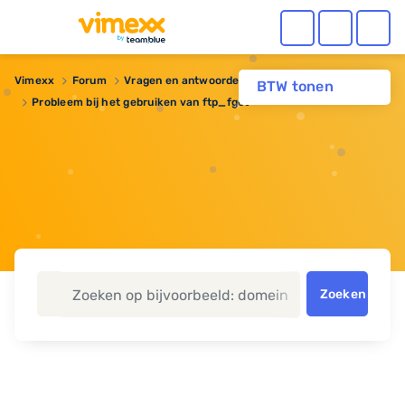
Vimexx
Forum
Vragen en antwoorden
Webhosting
BTW tonen
Probleem bij het gebruiken van ftp_fget
Zoeken