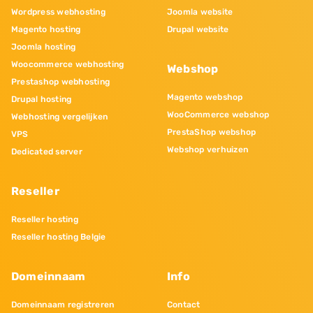
Wordpress webhosting
Joomla website
Magento hosting
Drupal website
Joomla hosting
Woocommerce webhosting
Webshop
Prestashop webhosting
Magento webshop
Drupal hosting
WooCommerce webshop
Webhosting vergelijken
PrestaShop webshop
VPS
Webshop verhuizen
Dedicated server
Reseller
Reseller hosting
Reseller hosting Belgie
Domeinnaam
Info
Domeinnaam registreren
Contact