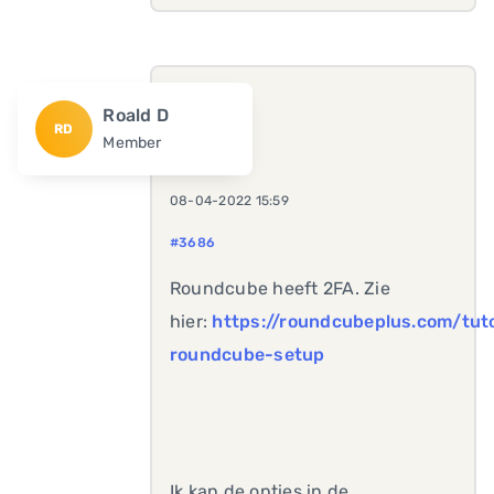
Roald D
RD
Member
08-04-2022 15:59
#3686
Roundcube heeft 2FA. Zie
hier:
https://roundcubeplus.com/tuto
roundcube-setup
Ik kan de opties in de