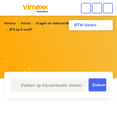
Vimexx
Forum
Vragen en antwoorden
Webhosting
BTW tonen
2FA op E-mail?
Zoeken