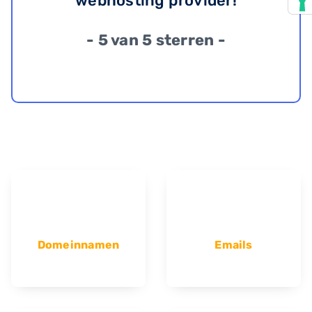
webhosting provider!
- 5 van 5 sterren -
Domeinnamen
Emails