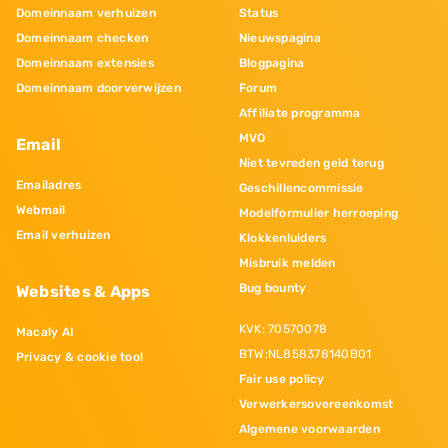
Domeinnaam verhuizen
Status
Domeinnaam checken
Nieuwspagina
Domeinnaam extensies
Blogpagina
Domeinnaam doorverwijzen
Forum
Affiliate programma
MVO
Email
Niet tevreden geld terug
Emailadres
Geschillencommissie
Webmail
Modelformulier herroeping
Email verhuizen
Klokkenluiders
Misbruik melden
Bug bounty
Websites & Apps
KVK: 70570078
Macaly AI
BTW:NL858378140B01
Privacy & cookie tool
Fair use policy
Verwerkersovereenkomst
Algemene voorwaarden