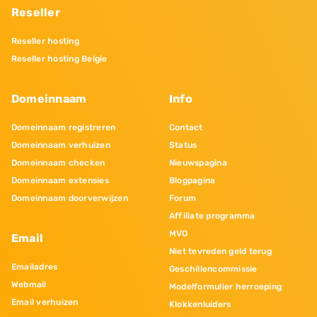
Reseller
Reseller hosting
Reseller hosting Belgie
Domeinnaam
Info
Domeinnaam registreren
Contact
Domeinnaam verhuizen
Status
Domeinnaam checken
Nieuwspagina
Domeinnaam extensies
Blogpagina
Domeinnaam doorverwijzen
Forum
Affiliate programma
MVO
Email
Niet tevreden geld terug
Emailadres
Geschillencommissie
Webmail
Modelformulier herroeping
Email verhuizen
Klokkenluiders