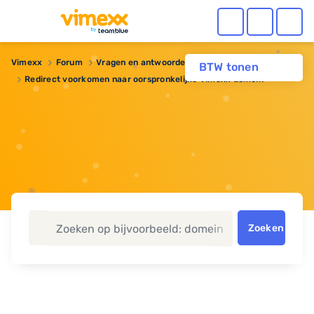
Vimexx
Forum
Vragen en antwoorden
Webhosting
BTW tonen
Redirect voorkomen naar oorspronkelijke Vimexx domein
Zoeken