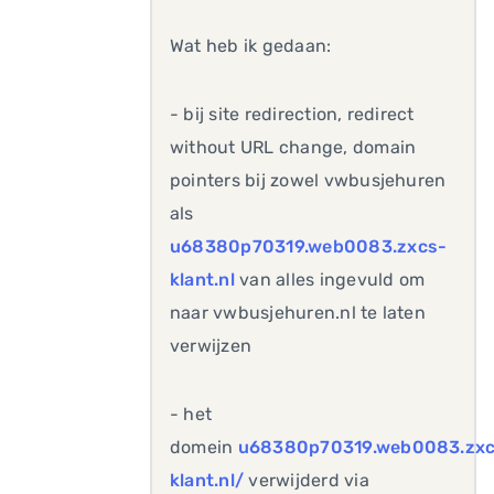
Wat heb ik gedaan:
- bij site redirection, redirect
without URL change, domain
pointers bij zowel vwbusjehuren
als
u68380p70319.web0083.zxcs-
klant.nl
van alles ingevuld om
naar vwbusjehuren.nl te laten
verwijzen
- het
domein
u68380p70319.web0083.zxc
klant.nl/
verwijderd via