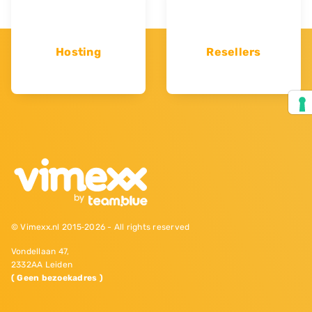
Hosting
Resellers
© Vimexx.nl 2015‐2026 - All rights reserved
Vondellaan 47,
2332AA Leiden
( Geen bezoekadres )