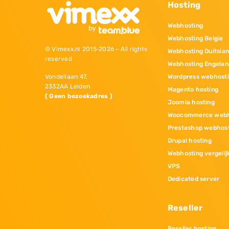
Hosting
Webhosting
Webhosting Belgie
© Vimexx.nl 2015‐2026 - All rights
Webhosting Duitsla
reserved
Webhosting Engelan
Wordpress webhost
Vondellaan 47,
2332AA Leiden
Magento hosting
( Geen bezoekadres )
Joomla hosting
Woocommerce webh
Prestashop webhos
Drupal hosting
Webhosting vergelij
VPS
Dedicated server
Reseller
Reseller hosting