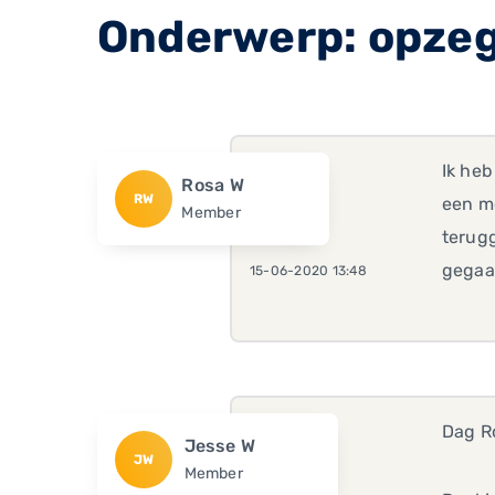
Onderwerp: opze
Ik heb
Rosa W
RW
een m
Member
terugg
gega
15-06-2020 13:48
Dag R
Jesse W
JW
Member