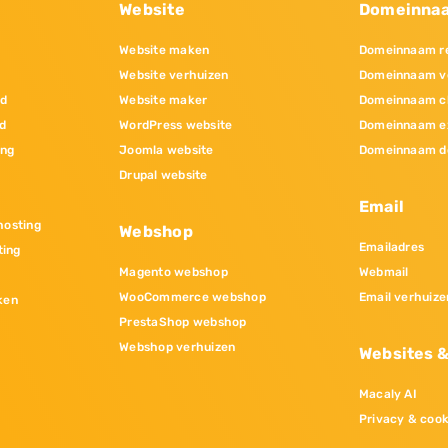
Website
Domeinna
Website maken
Domeinnaam re
Website verhuizen
Domeinnaam v
nd
Website maker
Domeinnaam c
d
WordPress website
Domeinnaam e
ing
Joomla website
Domeinnaam d
Drupal website
Email
osting
Webshop
Emailadres
ting
Magento webshop
Webmail
WooCommerce webshop
Email verhuize
ken
PrestaShop webshop
Webshop verhuizen
Websites 
Macaly AI
Privacy & cook