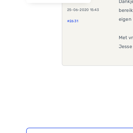
Dankje
berei
25-06-2020 15:43
eigen 
#2631
Met vr
Jess