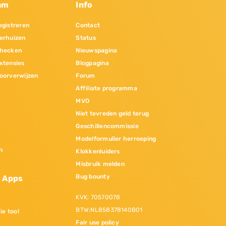
am
Info
gistreren
Contact
erhuizen
Status
hecken
Nieuwspagina
xtensies
Blogpagina
oorverwijzen
Forum
Affiliate programma
MVO
Niet tevreden geld terug
Geschillencommissie
Modelformulier herroeping
n
Klokkenluiders
Misbruik melden
Bug bounty
& Apps
KVK: 70570078
BTW:NL858378140B01
ie tool
Fair use policy