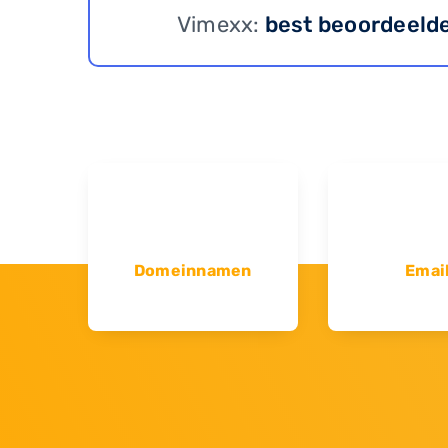
Vimexx:
best beoordeeld
Domeinnamen
Emai