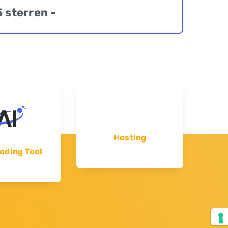
5 sterren -
Hosting
oding Tool