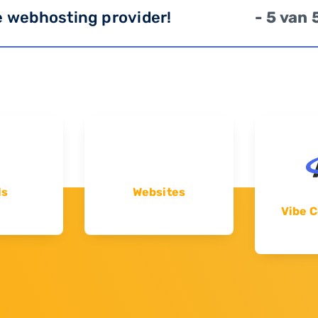
e webhosting provider!
- 5 van 
ls
Websites
Vibe C