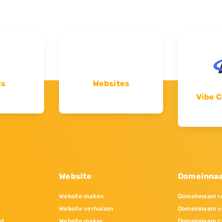
ls
Websites
Vibe C
Website
Domeinna
Website maken
Domeinnaam re
Website verhuizen
Domeinnaam v
nd
Website maker
Domeinnaam c