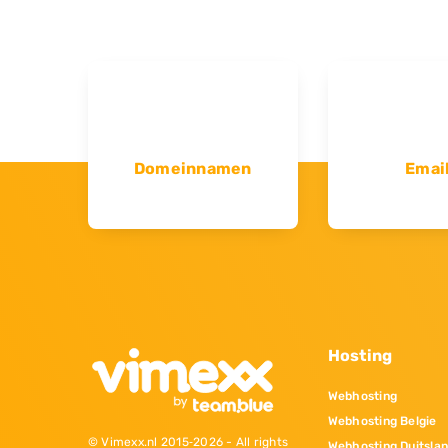
Domeinnamen
Emai
Hosting
Webhosting
Webhosting Belgie
© Vimexx.nl 2015‐2026 - All rights
Webhosting Duitsla