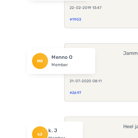
22-02-2019 13:47
#1903
Jammer
Menno O
MO
Member
21-07-2020 08:11
#2697
Heel 
k. J
kJ