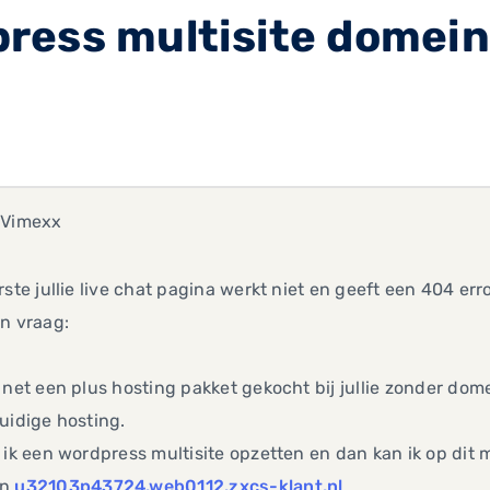
ress multisite domein
 Vimexx
rste jullie live chat pagina werkt niet en geeft een 404 err
n vraag:
 net een plus hosting pakket gekocht bij jullie zonder do
uidige hosting.
 ik een wordpress multisite opzetten en dan kan ik op dit
in
u32103p43724.web0112.zxcs-klant.nl