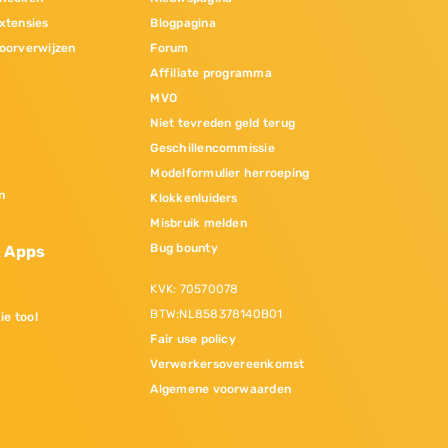
xtensies
Blogpagina
oorverwijzen
Forum
Affiliate programma
MVO
Niet tevreden geld terug
Geschillencommissie
Modelformulier herroeping
n
Klokkenluiders
Misbruik melden
Bug bounty
& Apps
KVK: 70570078
BTW:NL858378140B01
ie tool
Fair use policy
Verwerkersovereenkomst
Algemene voorwaarden