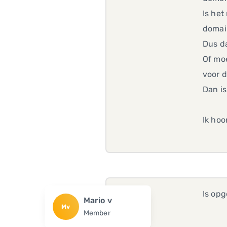
Is het
domai
Dus d
Of mo
voor d
Dan is
Ik hoo
Is opg
Mario v
Mv
Member