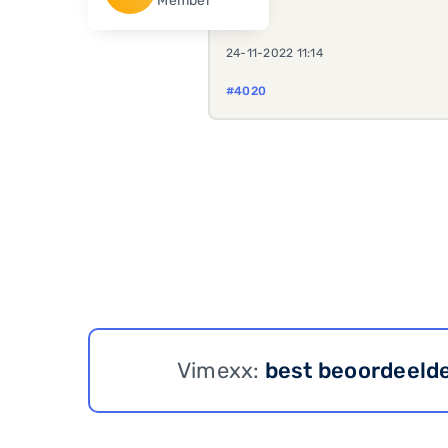
Member
24-11-2022 11:14
#4020
Vimexx:
best beoordeeld