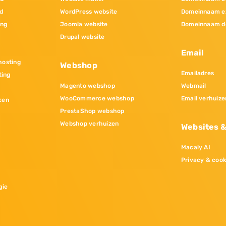
d
WordPress website
Domeinnaam e
ing
Joomla website
Domeinnaam d
Drupal website
Email
osting
Webshop
Emailadres
ting
Magento webshop
Webmail
WooCommerce webshop
Email verhuize
ken
PrestaShop webshop
Webshop verhuizen
Websites 
Macaly AI
Privacy & cook
gie