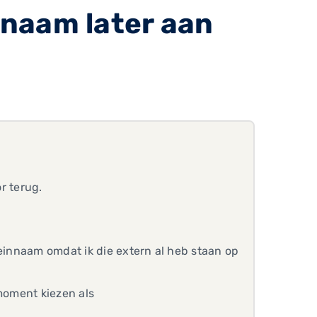
naam later aan
or terug.
meinnaam omdat ik die extern al heb staan op
 moment kiezen als