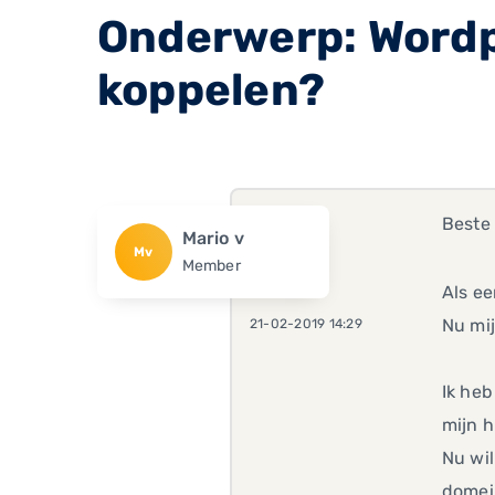
Onderwerp: Wordp
koppelen?
Beste
Mario v
Mv
Member
Als ee
Nu mij
21-02-2019 14:29
Ik heb
mijn h
Nu wil
dome