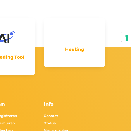
Hosting
oding Tool
am
Info
gistreren
Contact
erhuizen
Status
hecken
Nieuwspagina