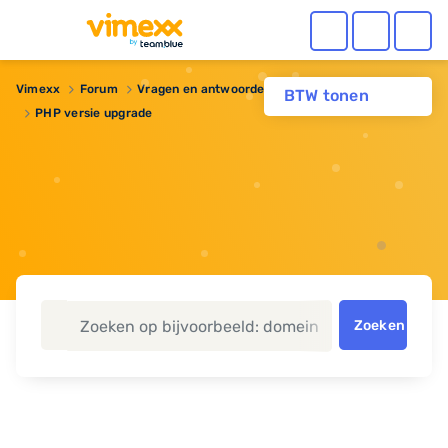
Vimexx
Forum
Vragen en antwoorden
Webhosting
BTW tonen
PHP versie upgrade
Zoeken