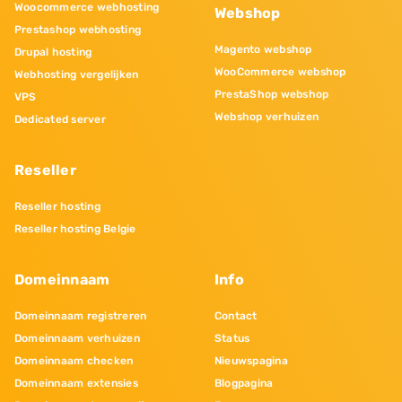
Woocommerce webhosting
Webshop
Prestashop webhosting
Magento webshop
Drupal hosting
WooCommerce webshop
Webhosting vergelijken
PrestaShop webshop
VPS
Webshop verhuizen
Dedicated server
Reseller
Reseller hosting
Reseller hosting Belgie
Domeinnaam
Info
Domeinnaam registreren
Contact
Domeinnaam verhuizen
Status
Domeinnaam checken
Nieuwspagina
Domeinnaam extensies
Blogpagina