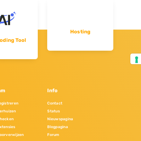
Hosting
oding Tool
am
Info
gistreren
Contact
erhuizen
Status
hecken
Nieuwspagina
xtensies
Blogpagina
oorverwijzen
Forum