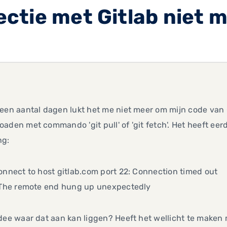
tie met Gitlab niet m
,
een aantal dagen lukt het me niet meer om mijn code van
aden met commando 'git pull' of 'git fetch'. Het heeft eer
ng:
onnect to host gitlab.com port 22: Connection timed out
: The remote end hung up unexpectedly
dee waar dat aan kan liggen? Heeft het wellicht te maken