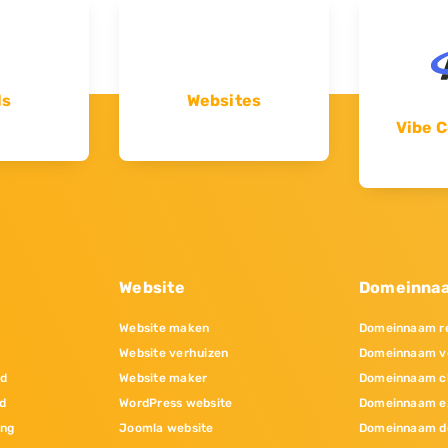
ls
Websites
Vibe C
Website
Domeinna
Website maken
Domeinnaam re
Website verhuizen
Domeinnaam v
nd
Website maker
Domeinnaam c
d
WordPress website
Domeinnaam e
ing
Joomla website
Domeinnaam d