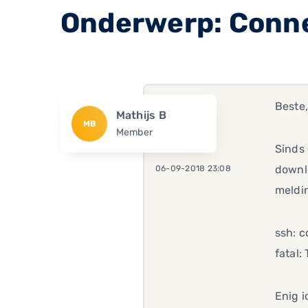
Onderwerp: Connec
Beste
Mathijs B
MB
Member
Sinds 
downlo
06-09-2018 23:08
meldi
ssh: c
fatal
Enig i