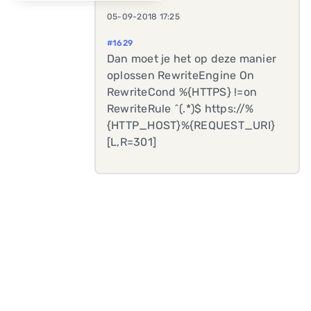
05-09-2018 17:25
#1629
Dan moet je het op deze manier
oplossen RewriteEngine On
RewriteCond %{HTTPS} !=on
RewriteRule ^(.*)$ https://%
{HTTP_HOST}%{REQUEST_URI}
[L,R=301]