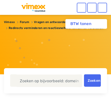
Vimexx
Forum
Vragen en antwoorden
Webhosting
BTW tonen
Redirects verminderen en reactiesnelheid van server versnellen
Zoeken