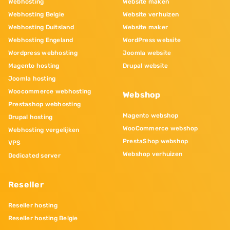
Webhosting
Website maken
Webhosting Belgie
Website verhuizen
Webhosting Duitsland
Website maker
Webhosting Engeland
WordPress website
Wordpress webhosting
Joomla website
Magento hosting
Drupal website
Joomla hosting
Woocommerce webhosting
Webshop
Prestashop webhosting
Magento webshop
Drupal hosting
WooCommerce webshop
Webhosting vergelijken
PrestaShop webshop
VPS
Webshop verhuizen
Dedicated server
Reseller
Reseller hosting
Reseller hosting Belgie