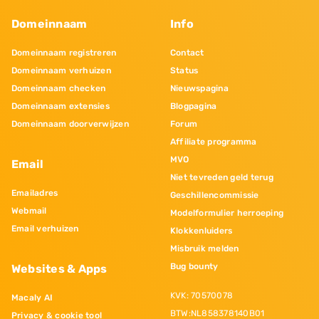
Domeinnaam
Info
Domeinnaam registreren
Contact
Domeinnaam verhuizen
Status
Domeinnaam checken
Nieuwspagina
Domeinnaam extensies
Blogpagina
Domeinnaam doorverwijzen
Forum
Affiliate programma
MVO
Email
Niet tevreden geld terug
Emailadres
Geschillencommissie
Webmail
Modelformulier herroeping
Email verhuizen
Klokkenluiders
Misbruik melden
Bug bounty
Websites & Apps
KVK: 70570078
Macaly AI
BTW:NL858378140B01
Privacy & cookie tool