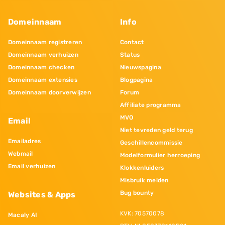
Domeinnaam
Info
Domeinnaam registreren
Contact
Domeinnaam verhuizen
Status
Domeinnaam checken
Nieuwspagina
Domeinnaam extensies
Blogpagina
Domeinnaam doorverwijzen
Forum
Affiliate programma
MVO
Email
Niet tevreden geld terug
Emailadres
Geschillencommissie
Webmail
Modelformulier herroeping
Email verhuizen
Klokkenluiders
Misbruik melden
Bug bounty
Websites & Apps
KVK: 70570078
Macaly AI