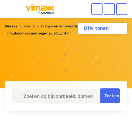
Vimexx
Forum
Vragen en antwoorden
Webhosting
BTW tonen
Subdomein met eigen public_html
Zoeken