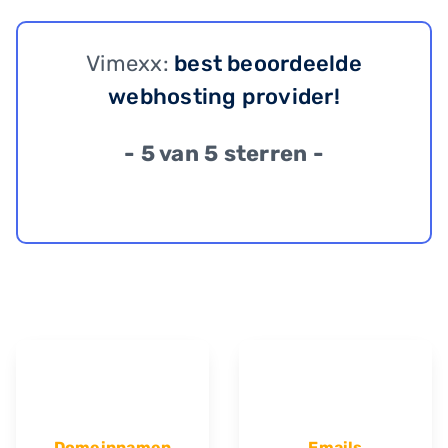
Vimexx:
best beoordeelde
webhosting provider!
- 5 van 5 sterren -
Domeinnamen
Emails