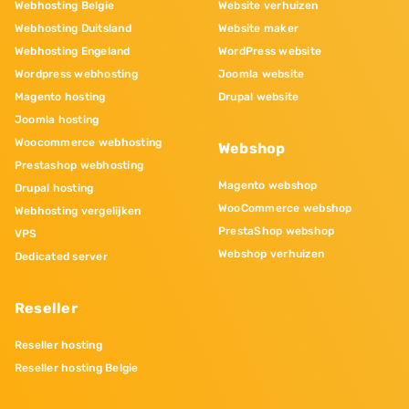
Webhosting Belgie
Website verhuizen
Webhosting Duitsland
Website maker
Webhosting Engeland
WordPress website
Wordpress webhosting
Joomla website
Magento hosting
Drupal website
Joomla hosting
Woocommerce webhosting
Webshop
Prestashop webhosting
Magento webshop
Drupal hosting
WooCommerce webshop
Webhosting vergelijken
PrestaShop webshop
VPS
Webshop verhuizen
Dedicated server
Reseller
Reseller hosting
Reseller hosting Belgie