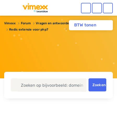
Vimexx
Forum
Vragen en antwoorden
Webhosting
BTW tonen
Redis extensie voor php7
Zoeken