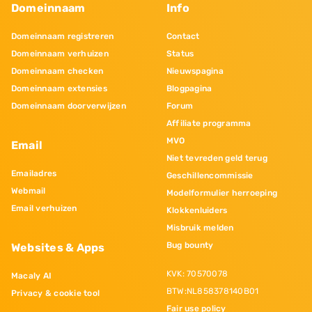
Domeinnaam
Info
Domeinnaam registreren
Contact
Domeinnaam verhuizen
Status
Domeinnaam checken
Nieuwspagina
Domeinnaam extensies
Blogpagina
Domeinnaam doorverwijzen
Forum
Affiliate programma
MVO
Email
Niet tevreden geld terug
Emailadres
Geschillencommissie
Webmail
Modelformulier herroeping
Email verhuizen
Klokkenluiders
Misbruik melden
Bug bounty
Websites & Apps
KVK: 70570078
Macaly AI
BTW:NL858378140B01
Privacy & cookie tool
Fair use policy