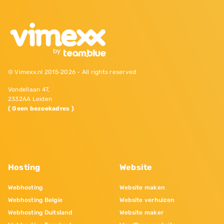
© Vimexx.nl 2015‐2026 - All rights reserved
Vondellaan 47,
2332AA Leiden
( Geen bezoekadres )
Hosting
Website
Webhosting
Website maken
Webhosting Belgie
Website verhuizen
Webhosting Duitsland
Website maker