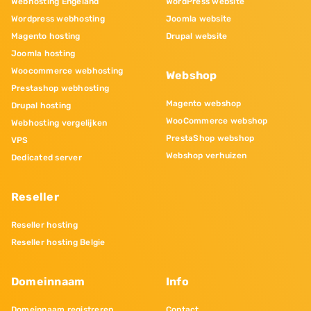
Webhosting Engeland
WordPress website
Wordpress webhosting
Joomla website
Magento hosting
Drupal website
Joomla hosting
Woocommerce webhosting
Webshop
Prestashop webhosting
Magento webshop
Drupal hosting
WooCommerce webshop
Webhosting vergelijken
PrestaShop webshop
VPS
Webshop verhuizen
Dedicated server
Reseller
Reseller hosting
Reseller hosting Belgie
Domeinnaam
Info
Domeinnaam registreren
Contact