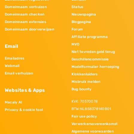
Domeinnaam verhuizen
Status
Domeinnaam checken
Nieuwspagina
Domeinnaam extensies
Blogpagina
Domeinnaam doorverwijzen
Forum
Affiliate programma
MVO
Email
Niet tevreden geld terug
Emailadres
Geschillencommissie
Webmail
Modelformulier herroeping
Email verhuizen
Klokkenluiders
Misbruik melden
Bug bounty
Websites & Apps
KVK: 70570078
Macaly AI
BTW:NL858378140B01
Privacy & cookie tool
Fair use policy
Verwerkersovereenkomst
Algemene voorwaarden