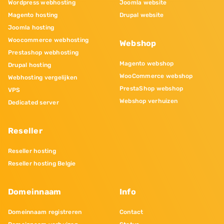
Wordpress webhosting
Joomla website
Magento hosting
Drupal website
Joomla hosting
Woocommerce webhosting
Webshop
Prestashop webhosting
Magento webshop
Drupal hosting
WooCommerce webshop
Webhosting vergelijken
PrestaShop webshop
VPS
Webshop verhuizen
Dedicated server
Reseller
Reseller hosting
Reseller hosting Belgie
Domeinnaam
Info
Domeinnaam registreren
Contact