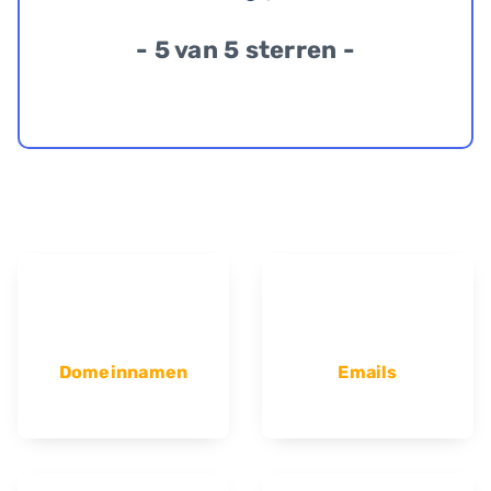
- 5 van 5 sterren -
Domeinnamen
Emails