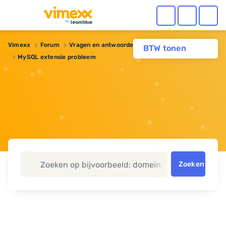
Vimexx
Forum
Vragen en antwoorden
Webhosting
BTW tonen
MySQL extensie probleem
Zoeken