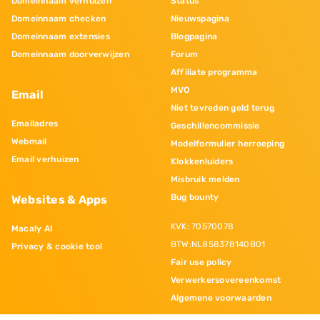
Domeinnaam verhuizen
Status
Domeinnaam checken
Nieuwspagina
Domeinnaam extensies
Blogpagina
Domeinnaam doorverwijzen
Forum
Affiliate programma
MVO
Email
Niet tevreden geld terug
Emailadres
Geschillencommissie
Webmail
Modelformulier herroeping
Email verhuizen
Klokkenluiders
Misbruik melden
Bug bounty
Websites & Apps
KVK: 70570078
Macaly AI
BTW:NL858378140B01
Privacy & cookie tool
Fair use policy
Verwerkersovereenkomst
Algemene voorwaarden