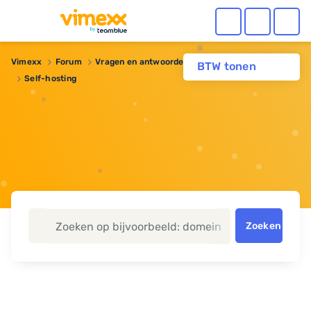
Vimexx
Forum
Vragen en antwoorden
Webhosting
BTW tonen
Self-hosting
Zoeken