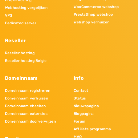
Drupal hosting
WooCommerce webshop
Webhosting vergelijken
PrestaShop webshop
VPS
Webshop verhuizen
Dedicated server
Reseller
Reseller hosting
Reseller hosting Belgie
Domeinnaam
Info
Domeinnaam registreren
Contact
Domeinnaam verhuizen
Status
Domeinnaam checken
Nieuwspagina
Domeinnaam extensies
Blogpagina
Domeinnaam doorverwijzen
Forum
Affiliate programma
MVO