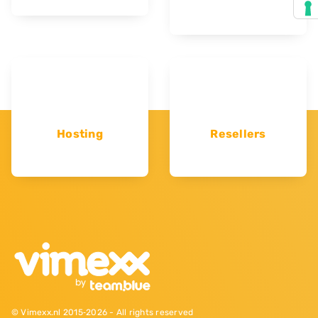
Hosting
Resellers
© Vimexx.nl 2015‐2026 - All rights reserved