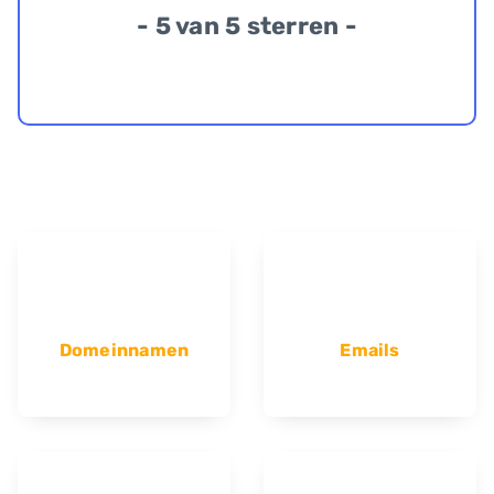
- 5 van 5 sterren -
Domeinnamen
Emails