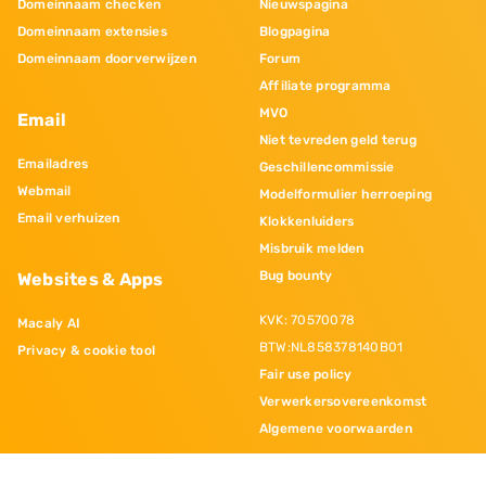
Domeinnaam checken
Nieuwspagina
Domeinnaam extensies
Blogpagina
Domeinnaam doorverwijzen
Forum
Affiliate programma
MVO
Email
Niet tevreden geld terug
Emailadres
Geschillencommissie
Webmail
Modelformulier herroeping
Email verhuizen
Klokkenluiders
Misbruik melden
Bug bounty
Websites & Apps
KVK: 70570078
Macaly AI
BTW:NL858378140B01
Privacy & cookie tool
Fair use policy
Verwerkersovereenkomst
Algemene voorwaarden