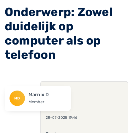
Onderwerp: Zowel
duidelijk op
computer als op
telefoon
Marnix D
MD
Member
28-07-2025 19:46