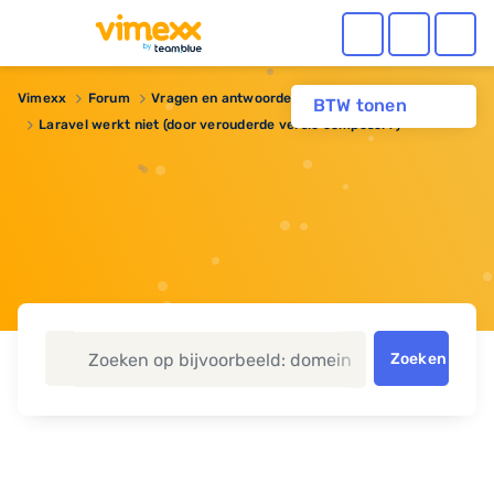
Vimexx
Forum
Vragen en antwoorden
Webhosting
BTW tonen
Laravel werkt niet (door verouderde versie composer?)
Zoeken