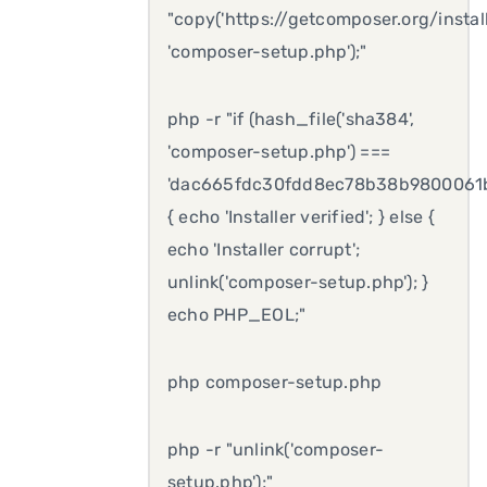
"copy('https://getcomposer.org/install
'composer-setup.php');"
php -r "if (hash_file('sha384',
'composer-setup.php') ===
'dac665fdc30fdd8ec78b38b9800061
{ echo 'Installer verified'; } else {
echo 'Installer corrupt';
unlink('composer-setup.php'); }
echo PHP_EOL;"
php composer-setup.php
php -r "unlink('composer-
setup.php');"