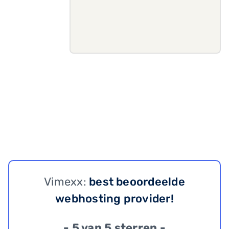
Vimexx:
best beoordeelde
webhosting provider!
- 5 van 5 sterren -