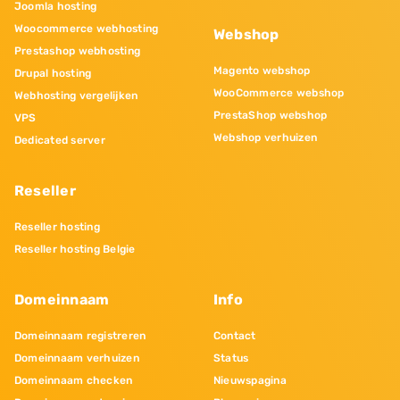
Joomla hosting
Woocommerce webhosting
Webshop
Prestashop webhosting
Magento webshop
Drupal hosting
WooCommerce webshop
Webhosting vergelijken
PrestaShop webshop
VPS
Webshop verhuizen
Dedicated server
Reseller
Reseller hosting
Reseller hosting Belgie
Domeinnaam
Info
Domeinnaam registreren
Contact
Domeinnaam verhuizen
Status
Domeinnaam checken
Nieuwspagina