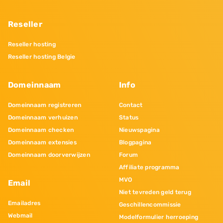
Reseller
Reseller hosting
Reseller hosting Belgie
Domeinnaam
Info
Domeinnaam registreren
Contact
Domeinnaam verhuizen
Status
Domeinnaam checken
Nieuwspagina
Domeinnaam extensies
Blogpagina
Domeinnaam doorverwijzen
Forum
Affiliate programma
MVO
Email
Niet tevreden geld terug
Emailadres
Geschillencommissie
Webmail
Modelformulier herroeping