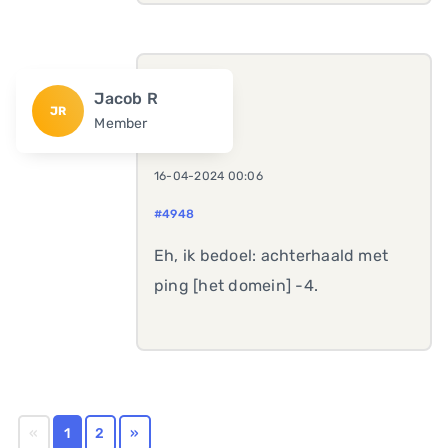
Jacob R
JR
Member
16-04-2024 00:06
#4948
Eh, ik bedoel: achterhaald met
ping [het domein] -4.
«
1
2
»