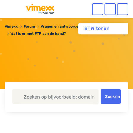
Vimexx
Forum
Vragen en antwoorden
Webhosting
BTW tonen
Wat is er met FTP aan de hand?
Zoeken