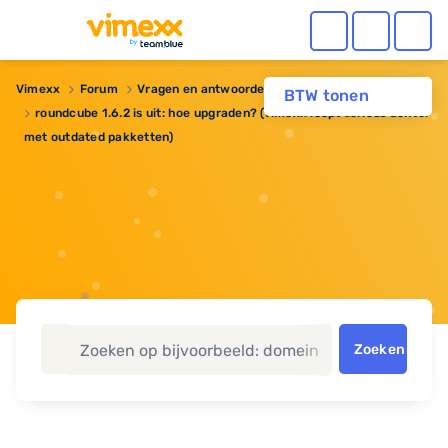
Vimexx
Forum
Vragen en antwoorden
Webhosting
BTW tonen
roundcube 1.6.2 is uit: hoe upgraden? (vimexx loopt serieus achter
met outdated pakketten)
Zoeken