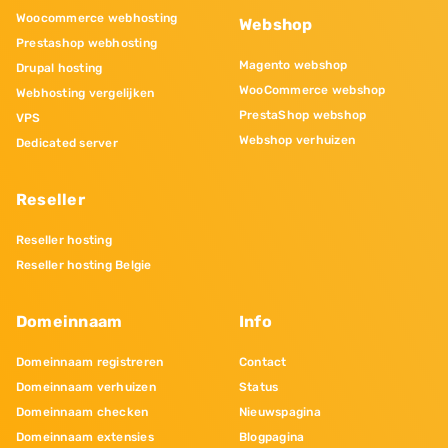
Woocommerce webhosting
Webshop
Prestashop webhosting
Magento webshop
Drupal hosting
WooCommerce webshop
Webhosting vergelijken
PrestaShop webshop
VPS
Webshop verhuizen
Dedicated server
Reseller
Reseller hosting
Reseller hosting Belgie
Domeinnaam
Info
Domeinnaam registreren
Contact
Domeinnaam verhuizen
Status
Domeinnaam checken
Nieuwspagina
Domeinnaam extensies
Blogpagina