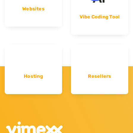
Websites
Vibe Coding Tool
Hosting
Resellers