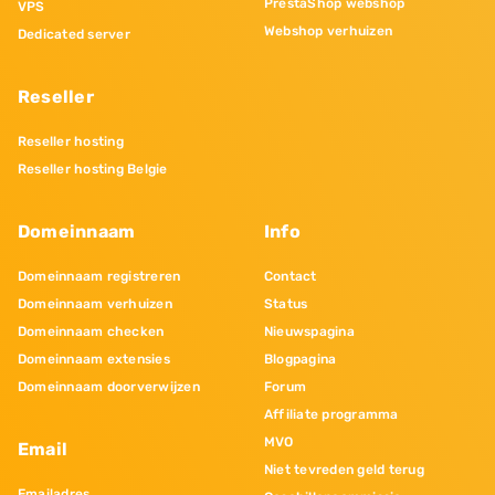
PrestaShop webshop
VPS
Webshop verhuizen
Dedicated server
Reseller
Reseller hosting
Reseller hosting Belgie
Domeinnaam
Info
Domeinnaam registreren
Contact
Domeinnaam verhuizen
Status
Domeinnaam checken
Nieuwspagina
Domeinnaam extensies
Blogpagina
Domeinnaam doorverwijzen
Forum
Affiliate programma
MVO
Email
Niet tevreden geld terug
Emailadres