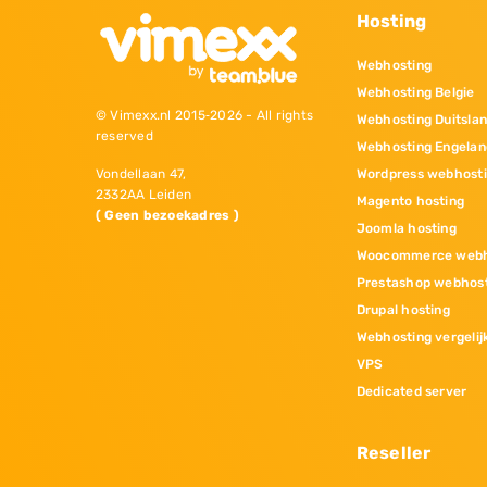
Hosting
Webhosting
Webhosting Belgie
© Vimexx.nl 2015‐2026 - All rights
Webhosting Duitsla
reserved
Webhosting Engelan
Wordpress webhost
Vondellaan 47,
2332AA Leiden
Magento hosting
( Geen bezoekadres )
Joomla hosting
Woocommerce webh
Prestashop webhos
Drupal hosting
Webhosting vergelij
VPS
Dedicated server
Reseller