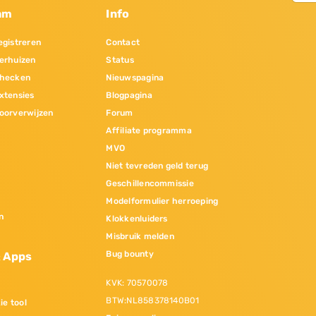
am
Info
gistreren
Contact
erhuizen
Status
hecken
Nieuwspagina
xtensies
Blogpagina
oorverwijzen
Forum
Affiliate programma
MVO
Niet tevreden geld terug
Geschillencommissie
Modelformulier herroeping
n
Klokkenluiders
Misbruik melden
Bug bounty
& Apps
KVK: 70570078
BTW:NL858378140B01
ie tool