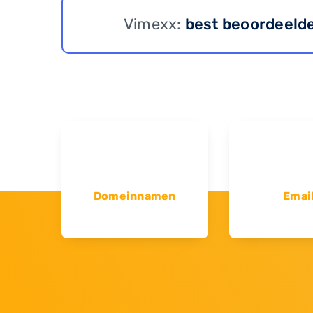
Vimexx:
best beoordeeld
Domeinnamen
Emai