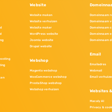
Website
Domeinna
Website maken
Domeinnaam re
Website verhuizen
Domeinnaam v
nd
Website maker
Domeinnaam c
d
WordPress website
Domeinnaam e
ing
Joomla website
Domeinnaam d
Drupal website
Email
osting
Webshop
Emailadres
ting
Magento webshop
Webmail
WooCommerce webshop
Email verhuize
ken
PrestaShop webshop
Webshop verhuizen
Websites 
Macaly AI
Privacy & cook