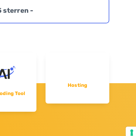
5 sterren -
Hosting
oding Tool