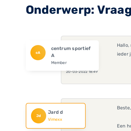
Onderwerp: Vraag
Hallo,
centrum sportief
cA
ieder 
A
Member
20-03-2022 18:49
Beste
Jard d
Jd
Vimexx
Een ho