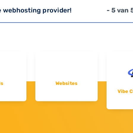
e webhosting provider!
- 5 van 
ls
Websites
Vibe C