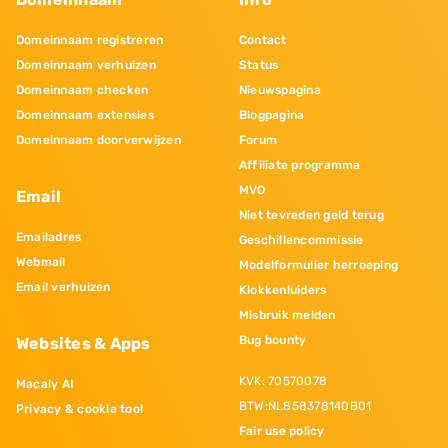
Domeinnaam registreren
Contact
Domeinnaam verhuizen
Status
Domeinnaam checken
Nieuwspagina
Domeinnaam extensies
Blogpagina
Domeinnaam doorverwijzen
Forum
Affiliate programma
MVO
Email
Niet tevreden geld terug
Emailadres
Geschillencommissie
Webmail
Modelformulier herroeping
Email verhuizen
Klokkenluiders
Misbruik melden
Bug bounty
Websites & Apps
KVK: 70570078
Macaly AI
BTW:NL858378140B01
Privacy & cookie tool
Fair use policy