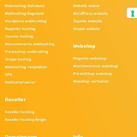
Webhosting Duitsland
Website maker
Webhosting Engeland
WordPress website
Wordpress webhosting
Joomla website
Magento hosting
Drupal website
Joomla hosting
Woocommerce webhosting
Webshop
Prestashop webhosting
Magento webshop
Drupal hosting
WooCommerce webshop
Webhosting vergelijken
PrestaShop webshop
VPS
Webshop verhuizen
Dedicated server
Reseller
Reseller hosting
Reseller hosting Belgie
Domeinnaam
Info