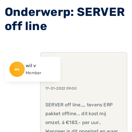
Onderwerp: SERVER
off line
wil v
wv
Member
17-01-2022 09:00
SERVER off line,,,, tevens ERP
pakket offline... dit kost mij
omzet, á €183,- per uur..
Wanneer is dit opgelost en waar