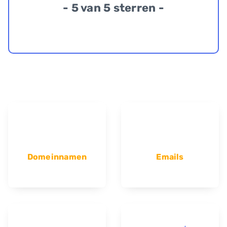
- 5 van 5 sterren -
Domeinnamen
Emails