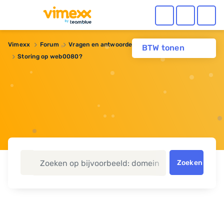
Vimexx
Forum
Vragen en antwoorden
Webhosting
BTW tonen
Storing op web0080?
Zoeken