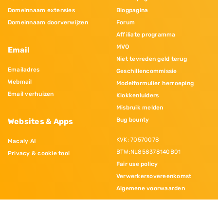
Domeinnaam extensies
Blogpagina
Domeinnaam doorverwijzen
Forum
Affiliate programma
MVO
Email
Niet tevreden geld terug
Emailadres
Geschillencommissie
Webmail
Modelformulier herroeping
Email verhuizen
Klokkenluiders
Misbruik melden
Bug bounty
Websites & Apps
KVK: 70570078
Macaly AI
BTW:NL858378140B01
Privacy & cookie tool
Fair use policy
Verwerkersovereenkomst
Algemene voorwaarden