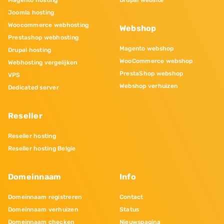
Magento hosting
Drupal website
Joomla hosting
Woocommerce webhosting
Webshop
Prestashop webhosting
Magento webshop
Drupal hosting
WooCommerce webshop
Webhosting vergelijken
PrestaShop webshop
VPS
Webshop verhuizen
Dedicated server
Reseller
Reseller hosting
Reseller hosting Belgie
Domeinnaam
Info
Domeinnaam registreren
Contact
Domeinnaam verhuizen
Status
Domeinnaam checken
Nieuwspagina