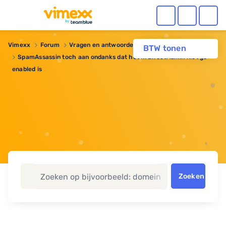
Vimexx
Forum
Vragen en antwoorden
BTW tonen
SpamAssassin toch aan ondanks dat het in DirectAdmin niet ge-
enabled is
Zoeken