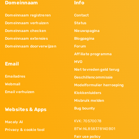
Domeinnaam
Info
Domeinnaam registreren
Contact
Domeinnaam verhuizen
Status
Domeinnaam checken
Nieuwspagina
Domeinnaam extensies
Blogpagina
Domeinnaam doorverwijzen
Forum
Affiliate programma
MVO
Email
Niet tevreden geld terug
Emailadres
Geschillencommissie
Webmail
Modelformulier herroeping
Email verhuizen
Klokkenluiders
Misbruik melden
Bug bounty
Websites & Apps
KVK: 70570078
Macaly AI
BTW:NL858378140B01
Privacy & cookie tool
Fair use policy