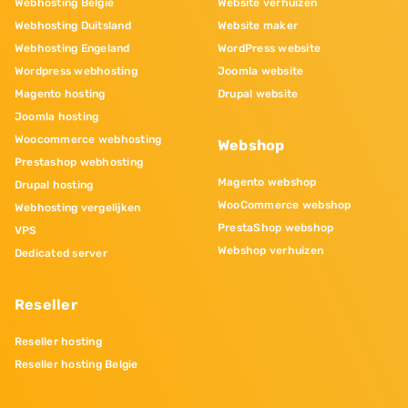
Webhosting Belgie
Website verhuizen
Webhosting Duitsland
Website maker
Webhosting Engeland
WordPress website
Wordpress webhosting
Joomla website
Magento hosting
Drupal website
Joomla hosting
Woocommerce webhosting
Webshop
Prestashop webhosting
Magento webshop
Drupal hosting
WooCommerce webshop
Webhosting vergelijken
PrestaShop webshop
VPS
Webshop verhuizen
Dedicated server
Reseller
Reseller hosting
Reseller hosting Belgie