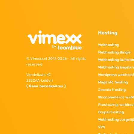
Hosting
Webhosting
Webhosting Belgie
© Vimexx.nl 2015‐2026 - All rights
Webhosting Duitsla
reserved
Webhosting Engelan
Wordpress webhost
Vondellaan 47,
2332AA Leiden
Magento hosting
( Geen bezoekadres )
Joomla hosting
Woocommerce webh
Prestashop webhos
Drupal hosting
Webhosting vergelij
VPS