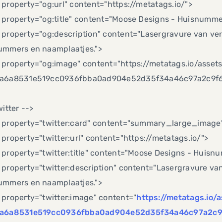
property="og:url" content="https://metatags.io/">
 property="og:title" content="Moose Designs - Huisnumme
property="og:description" content="Lasergravure van vers
ummers en naamplaatjes.">
 property="og:image" content="https://metatags.io/asset
a6a8531e519cc0936fbba0ad904e52d35f34a46c97a2c9f6
witter -->
 property="twitter:card" content="summary_large_image
property="twitter:url" content="https://metatags.io/">
 property="twitter:title" content="Moose Designs - Huisn
property="twitter:description" content="Lasergravure van 
ummers en naamplaatjes.">
 property="twitter:image" content="
https://metatags.io/
a6a8531e519cc0936fbba0ad904e52d35f34a46c97a2c9