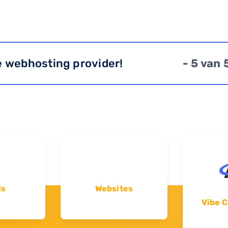
e webhosting provider!
- 5 van 
ls
Websites
Vibe C