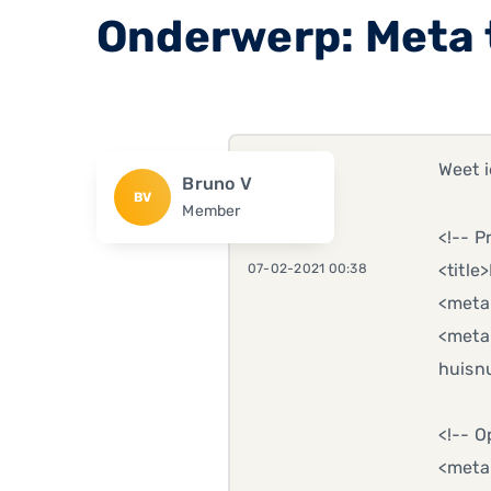
Onderwerp: Meta 
Weet 
Bruno V
BV
Member
<!-- P
<title
07-02-2021 00:38
<meta
<meta 
huisn
<!-- 
<meta