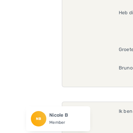
Heb di
Groet
Bruno
Ik be
Nicole B
NB
Member