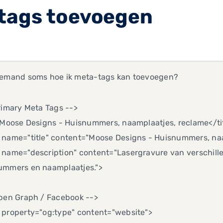
tags toevoegen
iemand soms hoe ik meta-tags kan toevoegen?
rimary Meta Tags -->
>Moose Designs - Huisnummers, naamplaatjes, reclame</ti
 name="title" content="Moose Designs - Huisnummers, na
name="description" content="Lasergravure van verschillen
ummers en naamplaatjes.">
Open Graph / Facebook -->
 property="og:type" content="website">