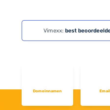
Vimexx:
best beoordeeld
Domeinnamen
Emai