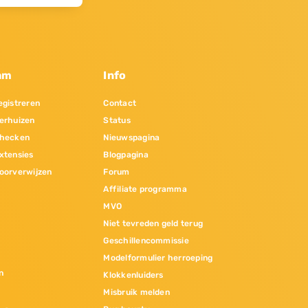
am
Info
gistreren
Contact
erhuizen
Status
hecken
Nieuwspagina
xtensies
Blogpagina
oorverwijzen
Forum
Affiliate programma
MVO
Niet tevreden geld terug
Geschillencommissie
Modelformulier herroeping
n
Klokkenluiders
Misbruik melden