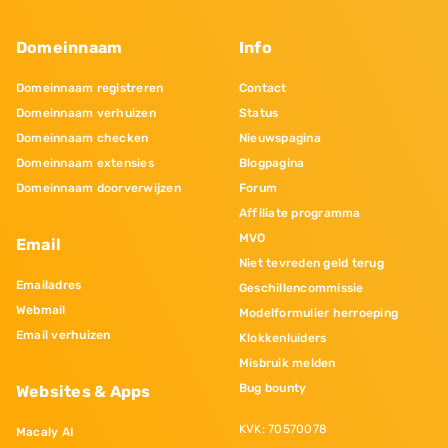
Domeinnaam
Info
Domeinnaam registreren
Contact
Domeinnaam verhuizen
Status
Domeinnaam checken
Nieuwspagina
Domeinnaam extensies
Blogpagina
Domeinnaam doorverwijzen
Forum
Affiliate programma
MVO
Email
Niet tevreden geld terug
Emailadres
Geschillencommissie
Webmail
Modelformulier herroeping
Email verhuizen
Klokkenluiders
Misbruik melden
Bug bounty
Websites & Apps
KVK: 70570078
Macaly AI