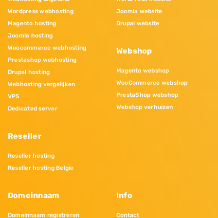
Wordpress webhosting
Joomla website
Magento hosting
Drupal website
Joomla hosting
Woocommerce webhosting
Webshop
Prestashop webhosting
Magento webshop
Drupal hosting
WooCommerce webshop
Webhosting vergelijken
PrestaShop webshop
VPS
Webshop verhuizen
Dedicated server
Reseller
Reseller hosting
Reseller hosting Belgie
Domeinnaam
Info
Domeinnaam registreren
Contact