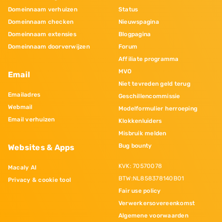
Domeinnaam verhuizen
Status
Domeinnaam checken
Nieuwspagina
Domeinnaam extensies
Blogpagina
Domeinnaam doorverwijzen
Forum
Affiliate programma
MVO
Email
Niet tevreden geld terug
Emailadres
Geschillencommissie
Webmail
Modelformulier herroeping
Email verhuizen
Klokkenluiders
Misbruik melden
Bug bounty
Websites & Apps
KVK: 70570078
Macaly AI
BTW:NL858378140B01
Privacy & cookie tool
Fair use policy
Verwerkersovereenkomst
Algemene voorwaarden