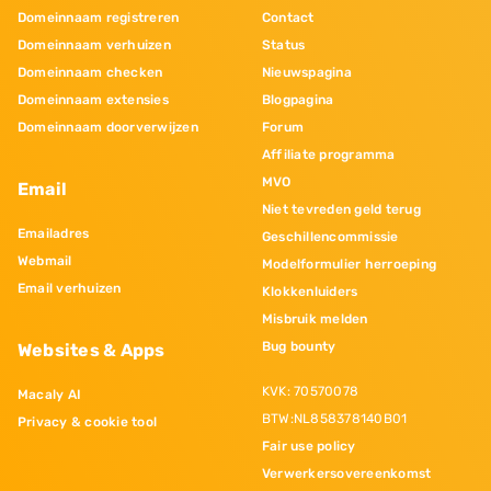
Domeinnaam registreren
Contact
Domeinnaam verhuizen
Status
Domeinnaam checken
Nieuwspagina
Domeinnaam extensies
Blogpagina
Domeinnaam doorverwijzen
Forum
Affiliate programma
MVO
Email
Niet tevreden geld terug
Emailadres
Geschillencommissie
Webmail
Modelformulier herroeping
Email verhuizen
Klokkenluiders
Misbruik melden
Bug bounty
Websites & Apps
KVK: 70570078
Macaly AI
BTW:NL858378140B01
Privacy & cookie tool
Fair use policy
Verwerkersovereenkomst