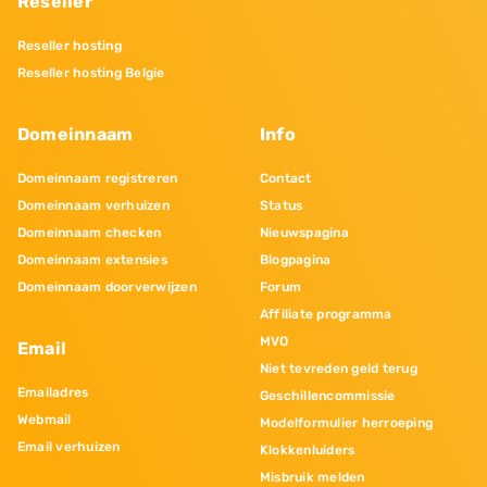
Reseller
Reseller hosting
Reseller hosting Belgie
Domeinnaam
Info
Domeinnaam registreren
Contact
Domeinnaam verhuizen
Status
Domeinnaam checken
Nieuwspagina
Domeinnaam extensies
Blogpagina
Domeinnaam doorverwijzen
Forum
Affiliate programma
MVO
Email
Niet tevreden geld terug
Emailadres
Geschillencommissie
Webmail
Modelformulier herroeping
Email verhuizen
Klokkenluiders
Misbruik melden