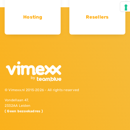
Hosting
Resellers
© Vimexx.nl 2015‐2026 - All rights reserved
Vondellaan 47,
2332AA Leiden
( Geen bezoekadres )