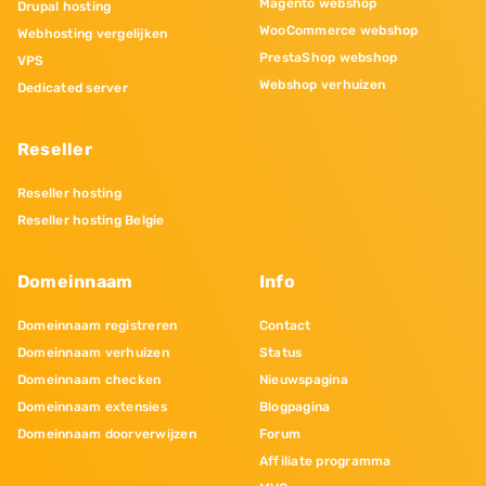
Magento webshop
Drupal hosting
WooCommerce webshop
Webhosting vergelijken
PrestaShop webshop
VPS
Webshop verhuizen
Dedicated server
Reseller
Reseller hosting
Reseller hosting Belgie
Domeinnaam
Info
Domeinnaam registreren
Contact
Domeinnaam verhuizen
Status
Domeinnaam checken
Nieuwspagina
Domeinnaam extensies
Blogpagina
Domeinnaam doorverwijzen
Forum
Affiliate programma