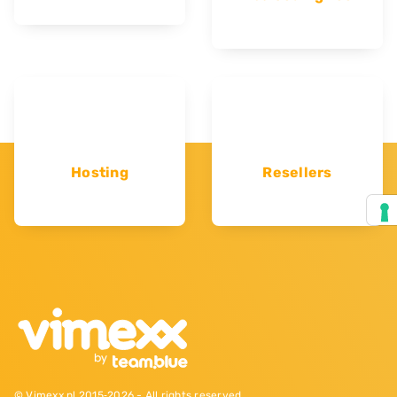
Hosting
Resellers
© Vimexx.nl 2015‐2026 - All rights reserved