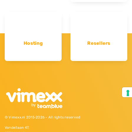
Hosting
Resellers
© Vimexx.nl 2015‐2026 - All rights reserved
Vondellaan 47,