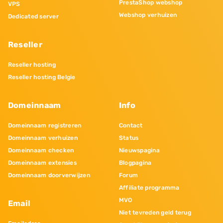
PrestaShop webshop
VPS
Webshop verhuizen
Dedicated server
Reseller
Reseller hosting
Reseller hosting Belgie
Domeinnaam
Info
Domeinnaam registreren
Contact
Domeinnaam verhuizen
Status
Domeinnaam checken
Nieuwspagina
Domeinnaam extensies
Blogpagina
Domeinnaam doorverwijzen
Forum
Affiliate programma
MVO
Email
Niet tevreden geld terug