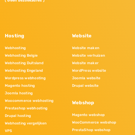
( Geen bezoekadres )
Hosting
Website
Webhosting
Website maken
Webhosting Belgie
Website verhuizen
Webhosting Duitsland
Website maker
Webhosting Engeland
WordPress website
Wordpress webhosting
Joomla website
Magento hosting
Drupal website
Joomla hosting
Woocommerce webhosting
Webshop
Prestashop webhosting
Magento webshop
Drupal hosting
WooCommerce webshop
Webhosting vergelijken
PrestaShop webshop
VPS