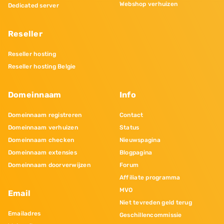
Webshop verhuizen
Dedicated server
Reseller
Reseller hosting
Reseller hosting Belgie
Domeinnaam
Info
Domeinnaam registreren
Contact
Domeinnaam verhuizen
Status
Domeinnaam checken
Nieuwspagina
Domeinnaam extensies
Blogpagina
Domeinnaam doorverwijzen
Forum
Affiliate programma
MVO
Email
Niet tevreden geld terug
Emailadres
Geschillencommissie