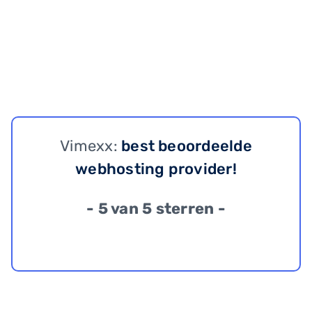
Vimexx:
best beoordeelde
webhosting provider!
- 5 van 5 sterren -