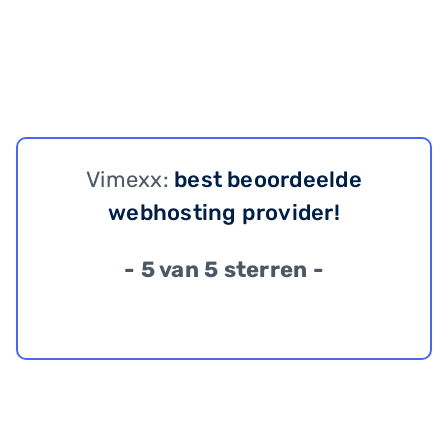
Vimexx:
best beoordeelde
webhosting provider!
- 5 van 5 sterren -