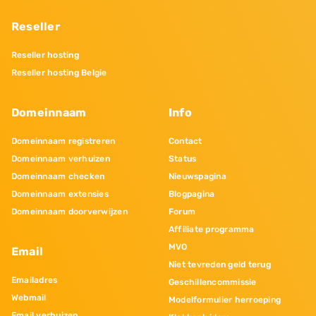
Reseller
Reseller hosting
Reseller hosting Belgie
Domeinnaam
Info
Domeinnaam registreren
Contact
Domeinnaam verhuizen
Status
Domeinnaam checken
Nieuwspagina
Domeinnaam extensies
Blogpagina
Domeinnaam doorverwijzen
Forum
Affiliate programma
MVO
Email
Niet tevreden geld terug
Emailadres
Geschillencommissie
Webmail
Modelformulier herroeping
Email verhuizen