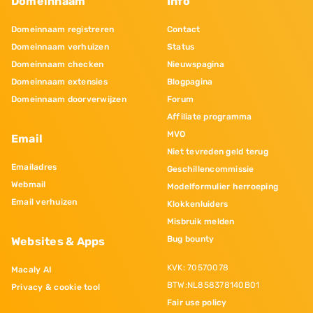
Domeinnaam
Info
Domeinnaam registreren
Contact
Domeinnaam verhuizen
Status
Domeinnaam checken
Nieuwspagina
Domeinnaam extensies
Blogpagina
Domeinnaam doorverwijzen
Forum
Affiliate programma
MVO
Email
Niet tevreden geld terug
Emailadres
Geschillencommissie
Webmail
Modelformulier herroeping
Email verhuizen
Klokkenluiders
Misbruik melden
Bug bounty
Websites & Apps
KVK: 70570078
Macaly AI
BTW:NL858378140B01
Privacy & cookie tool
Fair use policy