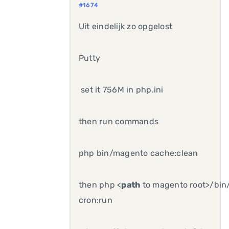
#1674
Uit eindelijk zo opgelost
Putty
set it 756M in php.ini
then run commands
php bin/magento cache:clean
then php <
path
to magento root>/bi
cron:run