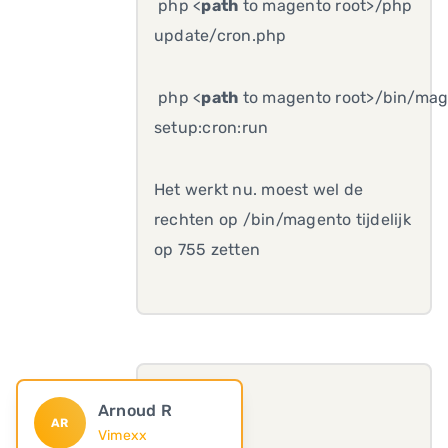
php <
path
to magento root>/php
update/cron.php
php <
path
to magento root>/bin/ma
setup:cron:run
Het werkt nu. moest wel de
rechten op /bin/magento tijdelijk
op 755 zetten
Arnoud R
AR
Vimexx