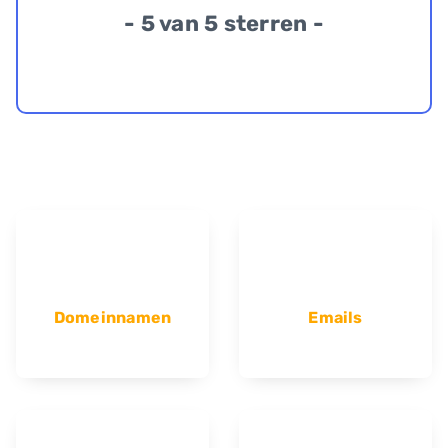
- 5 van 5 sterren -
Domeinnamen
Emails