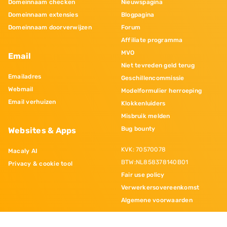
Domeinnaam checken
Nieuwspagina
Domeinnaam extensies
Blogpagina
Domeinnaam doorverwijzen
Forum
Affiliate programma
MVO
Email
Niet tevreden geld terug
Emailadres
Geschillencommissie
Webmail
Modelformulier herroeping
Email verhuizen
Klokkenluiders
Misbruik melden
Bug bounty
Websites & Apps
KVK: 70570078
Macaly AI
BTW:NL858378140B01
Privacy & cookie tool
Fair use policy
Verwerkersovereenkomst
Algemene voorwaarden