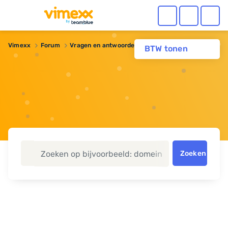
Vimexx
Forum
Vragen en antwoorden
php.ini magento
BTW tonen
Zoeken