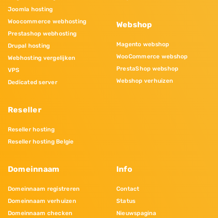
Joomla hosting
Woocommerce webhosting
Webshop
Prestashop webhosting
Magento webshop
Drupal hosting
WooCommerce webshop
Webhosting vergelijken
PrestaShop webshop
VPS
Webshop verhuizen
Dedicated server
Reseller
Reseller hosting
Reseller hosting Belgie
Domeinnaam
Info
Domeinnaam registreren
Contact
Domeinnaam verhuizen
Status
Domeinnaam checken
Nieuwspagina