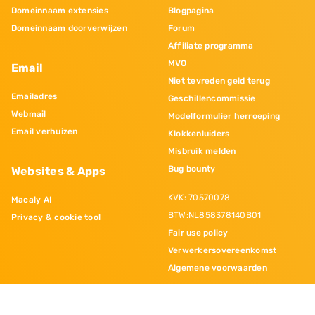
Domeinnaam extensies
Blogpagina
Domeinnaam doorverwijzen
Forum
Affiliate programma
MVO
Email
Niet tevreden geld terug
Emailadres
Geschillencommissie
Webmail
Modelformulier herroeping
Email verhuizen
Klokkenluiders
Misbruik melden
Bug bounty
Websites & Apps
KVK: 70570078
Macaly AI
BTW:NL858378140B01
Privacy & cookie tool
Fair use policy
Verwerkersovereenkomst
Algemene voorwaarden