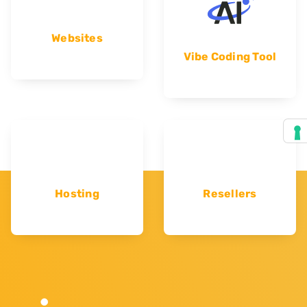
Websites
Vibe Coding Tool
Hosting
Resellers