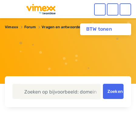
Vimexx
Forum
Vragen en antwoorden
Backup maken WP
BTW tonen
Zoeken