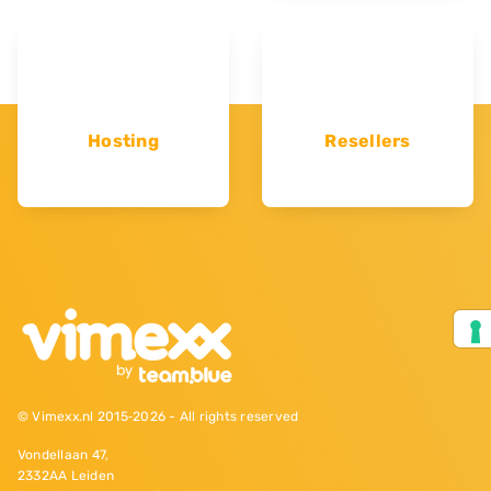
Hosting
Resellers
© Vimexx.nl 2015‐2026 - All rights reserved
Vondellaan 47,
2332AA Leiden