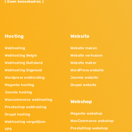
( Geen bezoekadres )
Hosting
Website
Webhosting
Website maken
Webhosting Belgie
Website verhuizen
Webhosting Duitsland
Website maker
Webhosting Engeland
WordPress website
Wordpress webhosting
Joomla website
Magento hosting
Drupal website
Joomla hosting
Woocommerce webhosting
Webshop
Prestashop webhosting
Magento webshop
Drupal hosting
WooCommerce webshop
Webhosting vergelijken
PrestaShop webshop
VPS