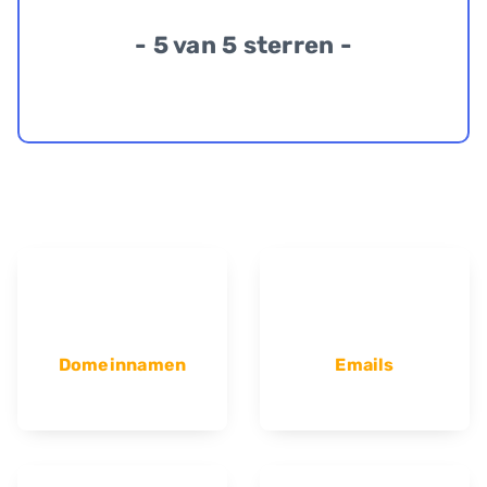
- 5 van 5 sterren -
Domeinnamen
Emails