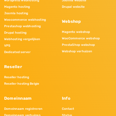
Wordpress webhosting
Joomla website
Magento hosting
Drupal website
Joomla hosting
Woocommerce webhosting
Webshop
Prestashop webhosting
Magento webshop
Drupal hosting
WooCommerce webshop
Webhosting vergelijken
PrestaShop webshop
VPS
Webshop verhuizen
Dedicated server
Reseller
Reseller hosting
Reseller hosting Belgie
Domeinnaam
Info
Domeinnaam registreren
Contact
Domeinnaam verhuizen
Status