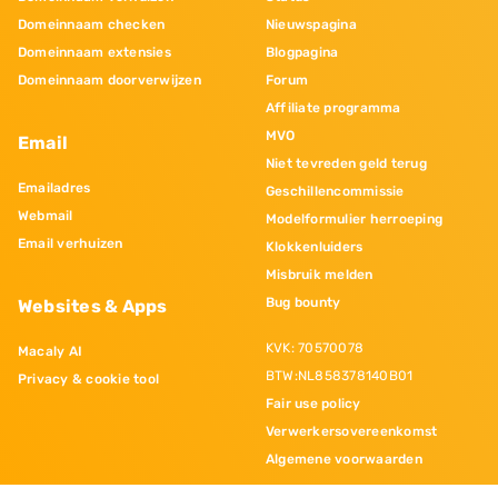
Domeinnaam checken
Nieuwspagina
Domeinnaam extensies
Blogpagina
Domeinnaam doorverwijzen
Forum
Affiliate programma
MVO
Email
Niet tevreden geld terug
Emailadres
Geschillencommissie
Webmail
Modelformulier herroeping
Email verhuizen
Klokkenluiders
Misbruik melden
Bug bounty
Websites & Apps
KVK: 70570078
Macaly AI
BTW:NL858378140B01
Privacy & cookie tool
Fair use policy
Verwerkersovereenkomst
Algemene voorwaarden