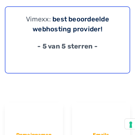
Vimexx:
best beoordeelde
webhosting provider!
- 5 van 5 sterren -
Domeinnamen
Emails