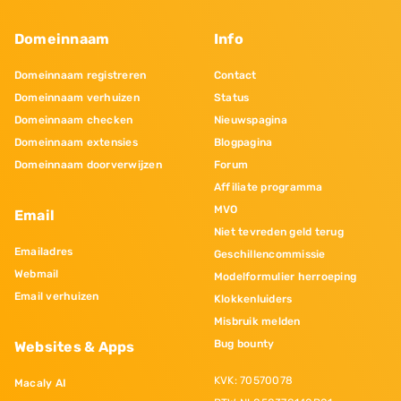
Domeinnaam
Info
Domeinnaam registreren
Contact
Domeinnaam verhuizen
Status
Domeinnaam checken
Nieuwspagina
Domeinnaam extensies
Blogpagina
Domeinnaam doorverwijzen
Forum
Affiliate programma
MVO
Email
Niet tevreden geld terug
Emailadres
Geschillencommissie
Webmail
Modelformulier herroeping
Email verhuizen
Klokkenluiders
Misbruik melden
Bug bounty
Websites & Apps
KVK: 70570078
Macaly AI