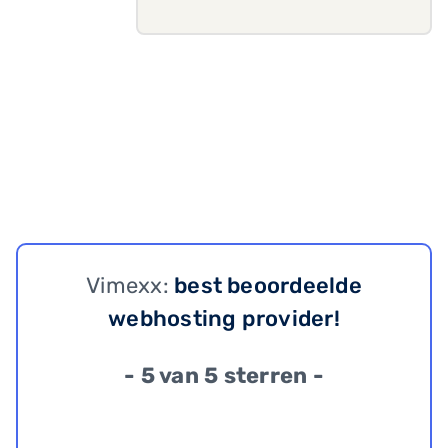
Vimexx:
best beoordeelde
webhosting provider!
- 5 van 5 sterren -