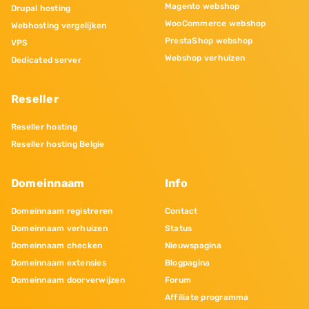
Magento webshop
Drupal hosting
WooCommerce webshop
Webhosting vergelijken
PrestaShop webshop
VPS
Webshop verhuizen
Dedicated server
Reseller
Reseller hosting
Reseller hosting Belgie
Domeinnaam
Info
Domeinnaam registreren
Contact
Domeinnaam verhuizen
Status
Domeinnaam checken
Nieuwspagina
Domeinnaam extensies
Blogpagina
Domeinnaam doorverwijzen
Forum
Affiliate programma