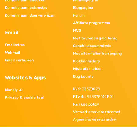
Domeinnaam checken
Nieuwspagina
Domeinnaam extensies
Blogpagina
Domeinnaam doorverwijzen
Forum
Affiliate programma
MVO
Email
Niet tevreden geld terug
Emailadres
Geschillencommissie
Webmail
Modelformulier herroeping
Email verhuizen
Klokkenluiders
Misbruik melden
Bug bounty
Websites & Apps
KVK: 70570078
Macaly AI
BTW:NL858378140B01
Privacy & cookie tool
Fair use policy
Verwerkersovereenkomst
Algemene voorwaarden