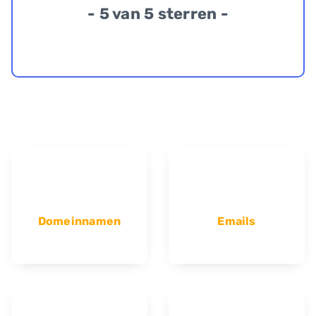
- 5 van 5 sterren -
Domeinnamen
Emails