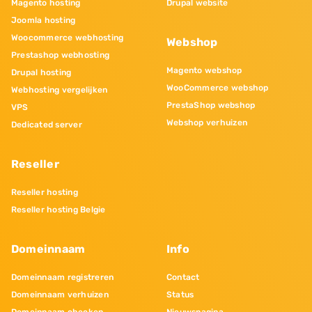
Magento hosting
Drupal website
Joomla hosting
Woocommerce webhosting
Webshop
Prestashop webhosting
Magento webshop
Drupal hosting
WooCommerce webshop
Webhosting vergelijken
PrestaShop webshop
VPS
Webshop verhuizen
Dedicated server
Reseller
Reseller hosting
Reseller hosting Belgie
Domeinnaam
Info
Domeinnaam registreren
Contact
Domeinnaam verhuizen
Status