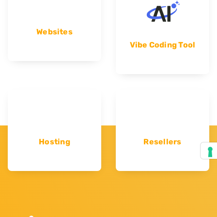
Websites
Vibe Coding Tool
Hosting
Resellers