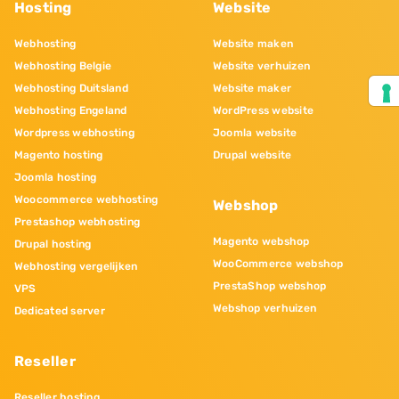
Hosting
Website
Webhosting
Website maken
Webhosting Belgie
Website verhuizen
Webhosting Duitsland
Website maker
Webhosting Engeland
WordPress website
Wordpress webhosting
Joomla website
Magento hosting
Drupal website
Joomla hosting
Woocommerce webhosting
Webshop
Prestashop webhosting
Magento webshop
Drupal hosting
WooCommerce webshop
Webhosting vergelijken
PrestaShop webshop
VPS
Webshop verhuizen
Dedicated server
Reseller
Reseller hosting