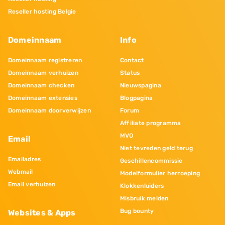
Reseller hosting Belgie
Domeinnaam
Info
Domeinnaam registreren
Contact
Domeinnaam verhuizen
Status
Domeinnaam checken
Nieuwspagina
Domeinnaam extensies
Blogpagina
Domeinnaam doorverwijzen
Forum
Affiliate programma
MVO
Email
Niet tevreden geld terug
Emailadres
Geschillencommissie
Webmail
Modelformulier herroeping
Email verhuizen
Klokkenluiders
Misbruik melden
Bug bounty
Websites & Apps