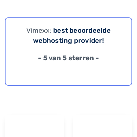
Vimexx:
best beoordeelde
webhosting provider!
- 5 van 5 sterren -