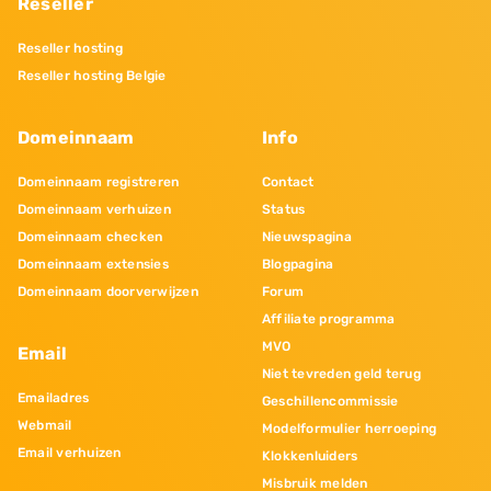
Reseller
Reseller hosting
Reseller hosting Belgie
Domeinnaam
Info
Domeinnaam registreren
Contact
Domeinnaam verhuizen
Status
Domeinnaam checken
Nieuwspagina
Domeinnaam extensies
Blogpagina
Domeinnaam doorverwijzen
Forum
Affiliate programma
MVO
Email
Niet tevreden geld terug
Emailadres
Geschillencommissie
Webmail
Modelformulier herroeping
Email verhuizen
Klokkenluiders
Misbruik melden