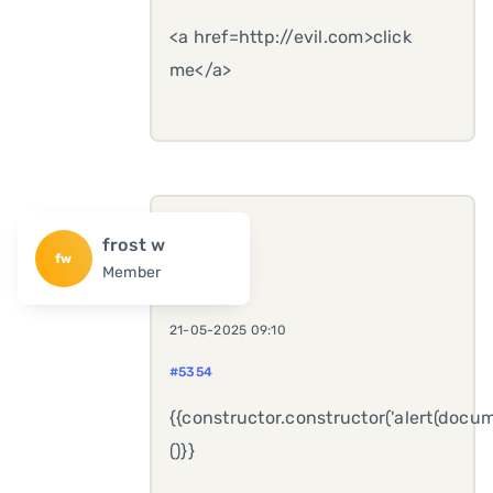
<a href=http://evil.com>click
me</a>
frost w
fw
Member
21-05-2025 09:10
#5354
{{constructor.constructor('alert(docum
()}}