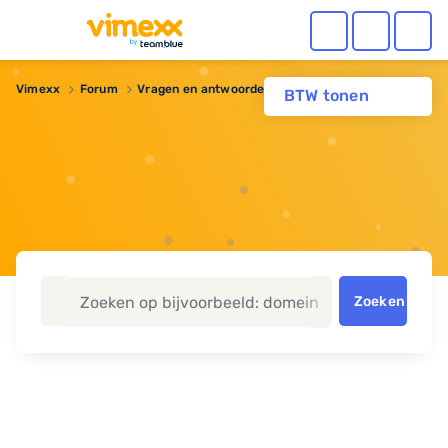
Vimexx
Forum
Vragen en antwoorden
webbuilder
BTW tonen
Zoeken