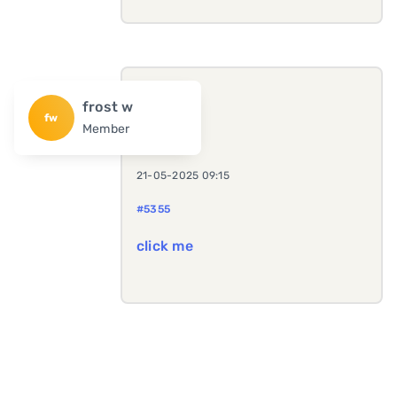
frost w
fw
Member
21-05-2025 09:15
#5355
click me