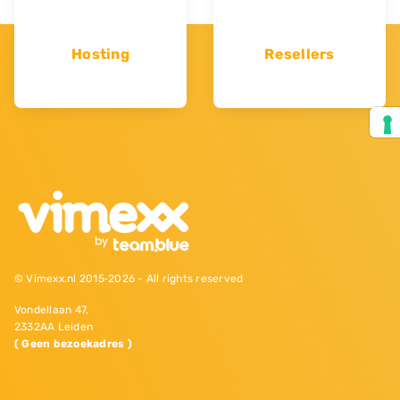
Hosting
Resellers
© Vimexx.nl 2015‐2026 - All rights reserved
Vondellaan 47,
2332AA Leiden
( Geen bezoekadres )