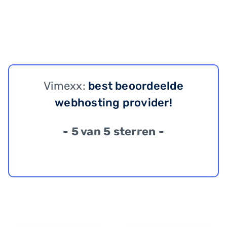
Vimexx:
best beoordeelde
webhosting provider!
- 5 van 5 sterren -