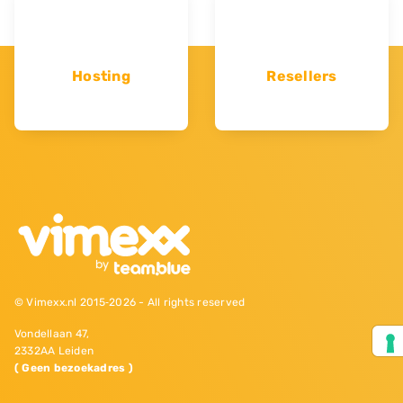
Hosting
Resellers
© Vimexx.nl 2015‐2026 - All rights reserved
Vondellaan 47,
2332AA Leiden
( Geen bezoekadres )