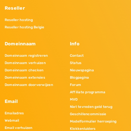
Reseller
Reseller hosting
Reseller hosting Belgie
Domeinnaam
Info
Domeinnaam registreren
Contact
Domeinnaam verhuizen
Status
Domeinnaam checken
Nieuwspagina
Domeinnaam extensies
Blogpagina
Domeinnaam doorverwijzen
Forum
Affiliate programma
MVO
Email
Niet tevreden geld terug
Emailadres
Geschillencommissie
Webmail
Modelformulier herroeping
Email verhuizen
Klokkenluiders