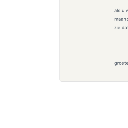
als u 
maand 
zie d
groet