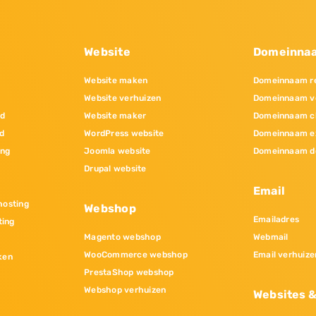
Website
Domeinna
Website maken
Domeinnaam re
Website verhuizen
Domeinnaam v
nd
Website maker
Domeinnaam c
d
WordPress website
Domeinnaam e
ing
Joomla website
Domeinnaam d
Drupal website
Email
osting
Webshop
Emailadres
ting
Magento webshop
Webmail
WooCommerce webshop
Email verhuize
ken
PrestaShop webshop
Webshop verhuizen
Websites 