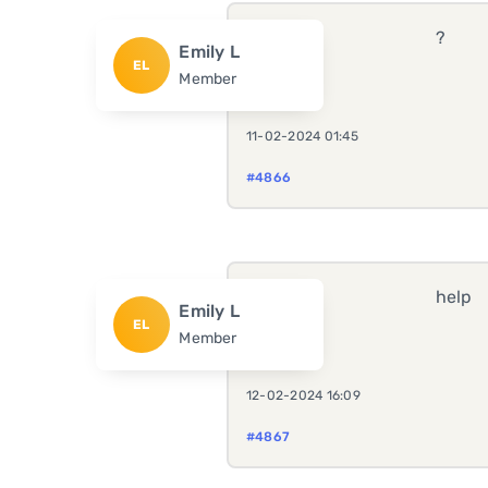
?
Emily L
EL
Member
11-02-2024 01:45
#4866
help
Emily L
EL
Member
12-02-2024 16:09
#4867