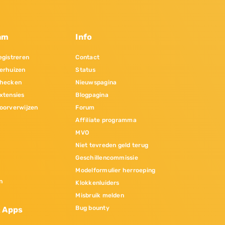
am
Info
gistreren
Contact
erhuizen
Status
hecken
Nieuwspagina
xtensies
Blogpagina
oorverwijzen
Forum
Affiliate programma
MVO
Niet tevreden geld terug
Geschillencommissie
Modelformulier herroeping
n
Klokkenluiders
Misbruik melden
Bug bounty
& Apps