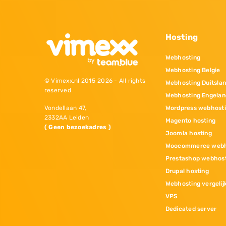
Hosting
Webhosting
Webhosting Belgie
© Vimexx.nl 2015‐2026 - All rights
Webhosting Duitsla
reserved
Webhosting Engelan
Wordpress webhost
Vondellaan 47,
2332AA Leiden
Magento hosting
( Geen bezoekadres )
Joomla hosting
Woocommerce webh
Prestashop webhos
Drupal hosting
Webhosting vergelij
VPS
Dedicated server