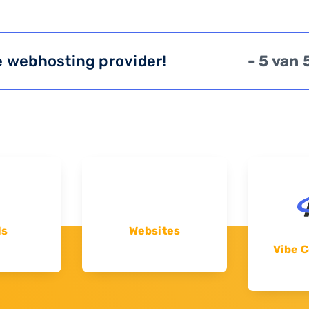
e webhosting provider!
- 5 van 
ls
Websites
Vibe C