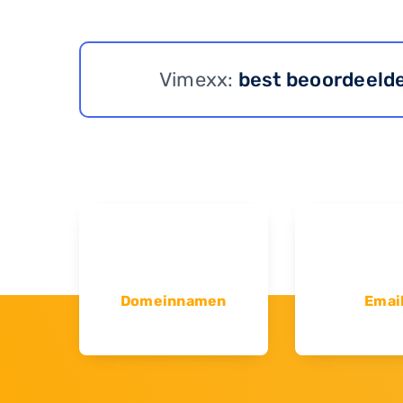
Vimexx:
best beoordeeld
Domeinnamen
Emai