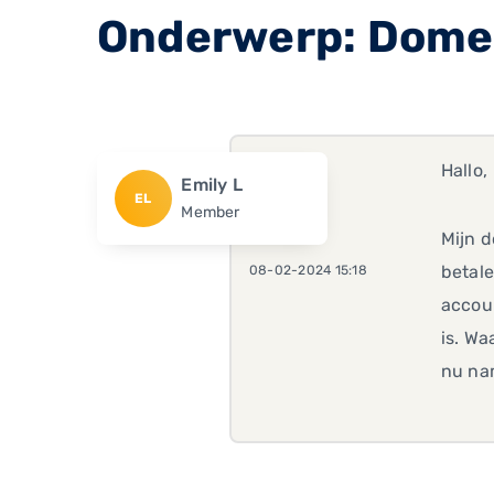
Onderwerp: Domei
Hallo,
Emily L
EL
Member
Mijn d
betale
08-02-2024 15:18
accoun
is. Wa
nu nam