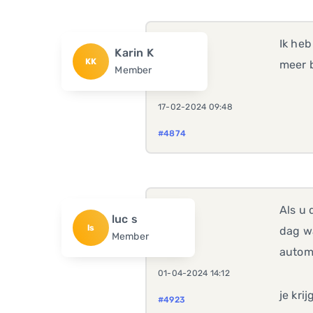
Ik heb
Karin K
KK
meer 
Member
17-02-2024 09:48
#4874
Als u
luc s
ls
dag wa
Member
autom
01-04-2024 14:12
je kri
#4923